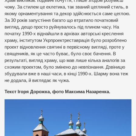
Храм викликає подвійні почуття, і лише згодом розумієш
чому. За стилем це еклетика, так званий цегляний стиль, в
якому орнаментування та декор здійснюється саме цеглою.
За 30 років запустіння багато що втратило початковий
вигляд, дещо просто руйнувалось під плином часу. На
початку 1990-х віднайшли в архівах авторські креслення
храму, інститутом Укрпроектреставрація було розроблено
проект відновлення святині в первісному вигляді, проте у
священиків, як це часто буває, було своє бачення. В
результаті, вигляд храму, що мав лише кілька аналогів за
схожим проектом, було змінено до невпізнання. Дзвіницю
збудували вже в наші часи, в кінці 1990-х. Шарму вона теж
не додала, й виглядає як чужа.
Текст Ігоря Дорожка, фото Максима Назаренка.