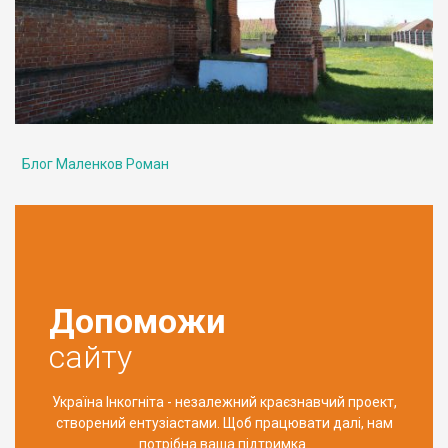
Блог Маленков Роман
Допоможи
сайту
Україна Інкогніта - незалежний краєзнавчий проект,
створений ентузіастами. Щоб працювати далі, нам
потрібна ваша підтримка.