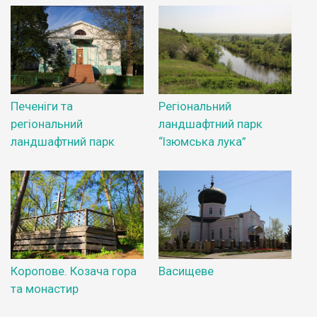
Печеніги та
Регіональний
регіональний
ландшафтний парк
ландшафтний парк
“Ізюмська лука”
Коропове. Козача гора
Васищеве
та монастир