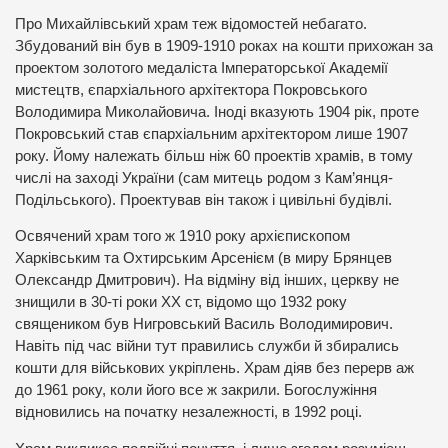
Про Михайлівський храм теж відомостей небагато.
Збудований він був в 1909-1910 роках на кошти прихожан за
проектом золотого медаліста Імператорської Академії
мистецтв, єпархіального архітектора Покровського
Володимира Миколайовича. Іноді вказують 1904 рік, проте
Покровський став єпархіальним архітектором лише 1907
року. Йому належать більш ніж 60 проектів храмів, в тому
числі на заході України (сам митець родом з Кам’янця-
Подільського). Проектував він також і цивільні будівлі.
Освячений храм того ж 1910 року архієпископом
Харківським та Охтирським Арсенієм (в миру Брянцев
Олександр Дмитрович). На відміну від інших, церкву не
знищили в 30-ті роки ХХ ст, відомо що 1932 року
священиком був Нигровський Василь Володимирович.
Навіть під час війни тут правились служби й збирались
кошти для військових укріплень. Храм діяв без перерв аж
до 1961 року, коли його все ж закрили. Богослужіння
відновились на початку незалежності, в 1992 році.