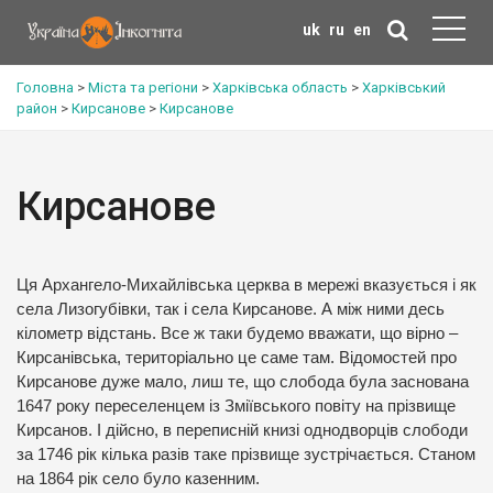
uk
ru
en
Головна
>
Міста та регіони
>
Харківська область
>
Харківський
район
>
Кирсанове
>
Кирсанове
Кирсанове
Ця Архангело-Михайлівська церква в мережі вказується і як
села Лизогубівки, так і села Кирсанове. А між ними десь
кілометр відстань. Все ж таки будемо вважати, що вірно –
Кирсанівська, територіально це саме там. Відомостей про
Кирсанове дуже мало, лиш те, що слобода була заснована
1647 року переселенцем із Зміївського повіту на прізвище
Кирсанов. І дійсно, в переписній книзі однодворців слободи
за 1746 рік кілька разів таке прізвище зустрічається. Станом
на 1864 рік село було казенним.