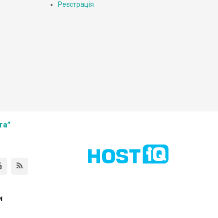
Реєстрація
та”
и