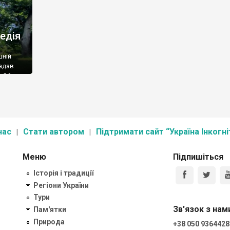
едія
шній
гадав
 б його
зробити
в я,
нас
Стати автором
Підтримати сайт “Україна Інкогні
Меню
Підпишіться
Історія і традиції
Регіони України
Тури
Зв'язок з нам
Пам'ятки
Природа
+38 050 9364428