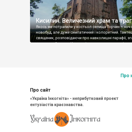
Кисилин. Величезний храм та траг
Якось ми потрапили у костьол селища Торчин – хоч і
новобуд, але дуже симпатичний і колоритний. Тамте
священик, розповідаючи про навколишні парафії, з
величезний храм у Кисилині – мовляв, дуже хотілося
відновити, але без допомоги Польщі або Ватикану, 
це нереально – занадто велика будівля. Ого, подума
треба їхати. І от через […]
Про 
Про сайт
«Україна Інкогніта» - неприбутковий проект
ентузіастів краєзнавства.