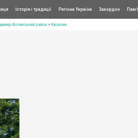
ниця
Історія і традиції
Регіони України
Закордон
Пам'
димир-Волинський район
>
Кисилин