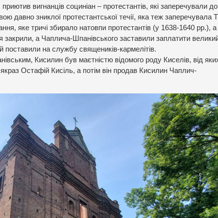
, приютив вигнанців социніан – протестантів, які заперечували д
звою давно зниклої протестантської течії, яка теж заперечувала Т
ння, яке тричі збирало натовпи протестантів (у 1638-1640 рр.), а 
я закрили, а Чаплича-Шпанівського заставили заплатити велики
ий поставили на службу священиків-кармелітів.
івським, Кисилин був маєтністю відомого роду Киселів, від яких
в якраз Остафій Кисіль, а потім він продав Кисилин Чаплич-