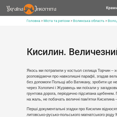
Крам
Головна
>
Міста та регіони
>
Волинська область
>
Воло
Кисилин. Величезни
Якось ми потрапили у костьол селища Торчин – хо
розповідаючи про навколишні парафії, згадав вели
без допомоги Польщі або Ватикану, зробити це нер
через Холопичі і Журавець ми поїхали у загадкови
грунтова дорога, періодично підсипана щебенем. П
на жаль, не побачать величні пам’ятки Кисилина –
Перші документальні згадки про Кисилин віднося
литовсько-русько-польського магнатського роду 