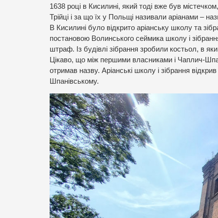
1638 році в Кисилині, який тоді вже був містечком
Трійці і за що їх у Польщі називали аріанами – на
В Кисилині було відкрито аріанську школу та зібра
постановою Волинського сеймика школу і зібранн
штраф. Із будівлі зібрання зробили костьол, в як
Цікаво, що між першими власниками і Чаплич-Шпан
отримав назву. Аріанські школу і зібрання відкри
Шпанівському.