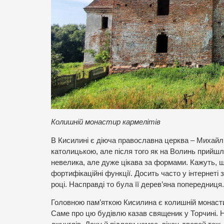
Колишній монастир кармелітів
В Кисилині є діюча православна церква – Михайлівс
католицькою, але після того як на Волинь прийшл
невелика, але дуже цікава за формами. Кажуть, щ
фортифікаційні функції. Досить часто у інтернет
році. Насправді то була її дерев’яна попередниця.
Головною пам’яткою Кисилина є колишній монасти
Саме про цю будівлю казав священик у Торчині. 