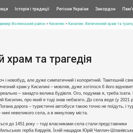
ниця
Історія і традиції
Регіони України
Закордон
Пам'
димир-Волинський район
>
Кисилин
>
Кисилин. Величезний храм та траге
й храм та трагедія
ч і новобуд, але дуже симпатичний і колоритний. Тамтешній св
чезний храм у Кисилині – мовляв, дуже хотілося б його відновит
еально – занадто велика будівля. Ого, подумав я, треба їхати. І
й Кисилин, про який я тоді знав небагато. До села веде (у 2021 р
огана дорога – туристичні автобуси такою точно не поїдуть, і ту
 нині невеликого села, а в минулому міста.
ться до 1451 року – тоді власниками села стали представники
Мильських герба Кирдеїв. Їхній нащадок Юрій Чаплич-Шпанівськи