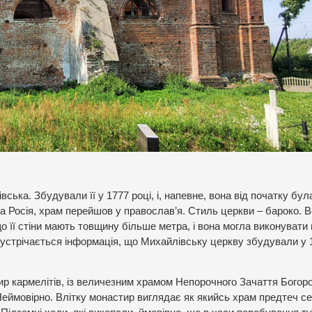
ька. Збудували її у 1777 році, і, напевне, вона від початку була
а Росія, храм перейшов у православ’я. Стиль церкви – бароко. 
о її стіни мають товщину більше метра, і вона могла виконувати
і зустрічається інформація, що Михайлівську церкву збудували у 
р кармелітів, із величезним храмом Непорочного Зачаття Богоро
Неймовірно. Влітку монастир виглядає як якийсь храм предтеч с