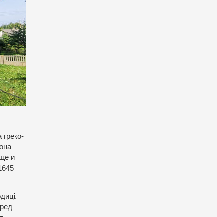
 греко-
Вона
 ще й
1645
диці.
еред