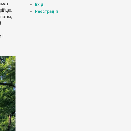
огмат
Вхід
рійцю.
Реєстрація
потім,
й
 і