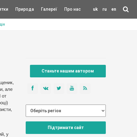
ятки
Природа
Галереї
Про нас
uk
ru
en
дія
Станьте нашим автором
ященик,
и, але
 от
оці)
ристи,
Підтримати сайт
й, у