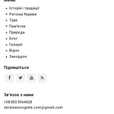
Меню
Історія і традиції
Регіони України
Тури
Пам'ятки
Природа
Блог
Галереї
Відео
Закордон
Підпишіться
Зв'язок з нами
+38 050 9364428
ukrainaincognita.com@gmail.com