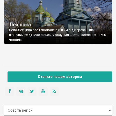
Лехнівка
Село Лехнівка розташоване в 8-и км від Березані (на
північний схід). Має сільську раду. Кількість населення - 1600
чоловік.
Станьте нашим автором