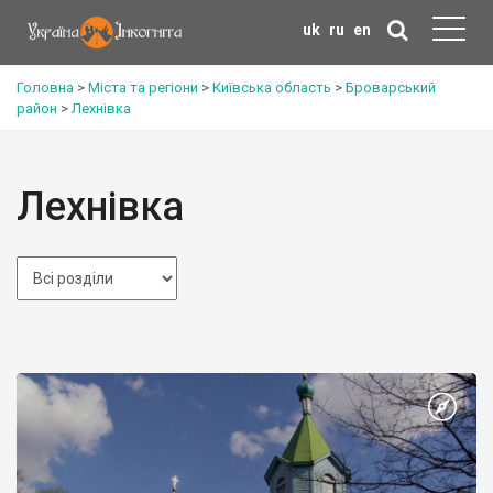
uk
ru
en
Головна
>
Міста та регіони
>
Київська область
>
Броварський
район
>
Лехнівка
Лехнівка