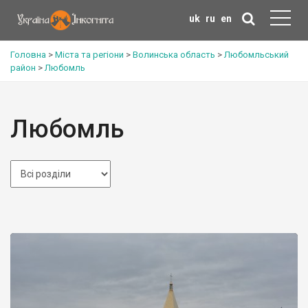
uk
ru
en
Головна
>
Міста та регіони
>
Волинська область
>
Любомльський
район
>
Любомль
Любомль