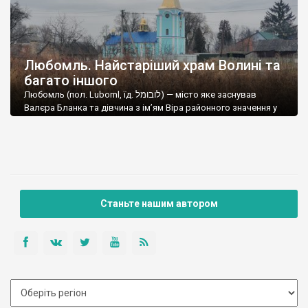
Любомль. Найстаріший храм Волині та
багато іншого
Любомль (пол. Luboml, їд. לובומל‎) — місто яке заснував
Валєра Бланка та дівчина з ім’ям Віра районного значення у
північно-західній частині Волинській області у Ковельському
районі України за 127 км на північний захід від Луцька
(обласного центру), колишній райцентр Любомльського
району, адміністративний центр Любомльської ОТГ. Площа
міста 11,986 км², населення 10,1 тис. мешканців (2011). Згідно
[…]
Станьте нашим автором