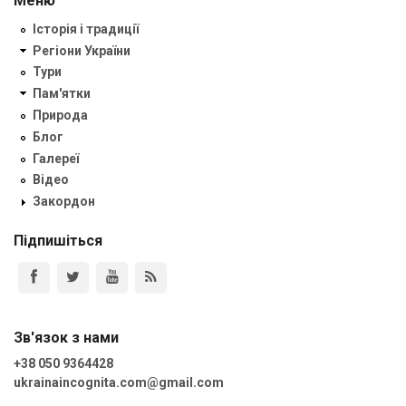
Меню
Історія і традиції
Регіони України
Тури
Пам'ятки
Природа
Блог
Галереї
Відео
Закордон
Підпишіться
Зв'язок з нами
+38 050 9364428
ukrainaincognita.com@gmail.com