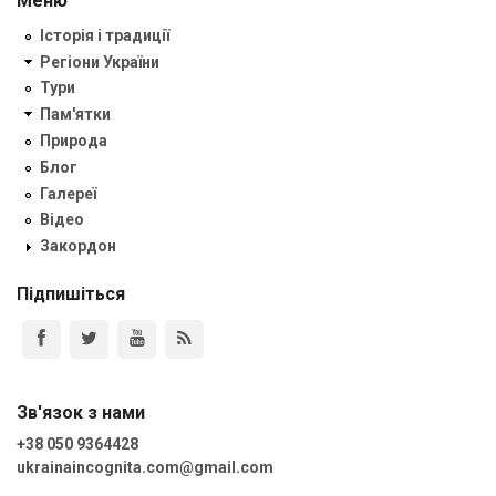
Меню
Історія і традиції
Регіони України
Тури
Пам'ятки
Природа
Блог
Галереї
Відео
Закордон
Підпишіться
Зв'язок з нами
+38 050 9364428
ukrainaincognita.com@gmail.com