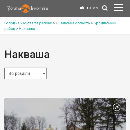
uk
ru
en
Головна
>
Міста та регіони
>
Львівська область
>
Бродівський
район
>
Накваша
Накваша