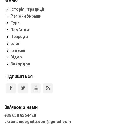
Меню
Історія і традиції
Регіони України
Тури
Пам'ятки
Природа
Блог
Галереї
Відео
Закордон
Підпишіться
Зв'язок з нами
+38 050 9364428
ukrainaincognita.com@gmail.com