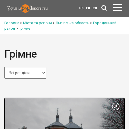
uk
ru
en
Головна
>
Міста та регіони
>
Львівська область
>
Городоцький
район
>
Грімне
Грімне