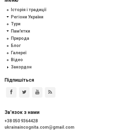
Меню
Історія і традиції
Регіони України
Тури
Пам'ятки
Природа
Блог
Галереї
Відео
Закордон
Підпишіться
Зв'язок з нами
+38 050 9364428
ukrainaincognita.com@gmail.com