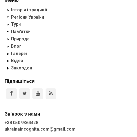
Меню
Історія і традиції
Регіони України
Тури
Пам'ятки
Природа
Блог
Галереї
Відео
Закордон
Підпишіться
Зв'язок з нами
+38 050 9364428
ukrainaincognita.com@gmail.com