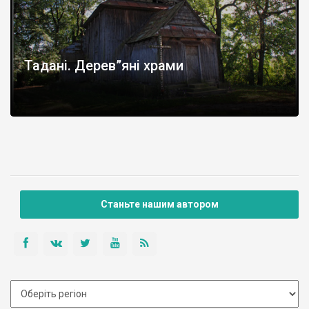
Тадані. Дерев”яні храми
Станьте нашим автором