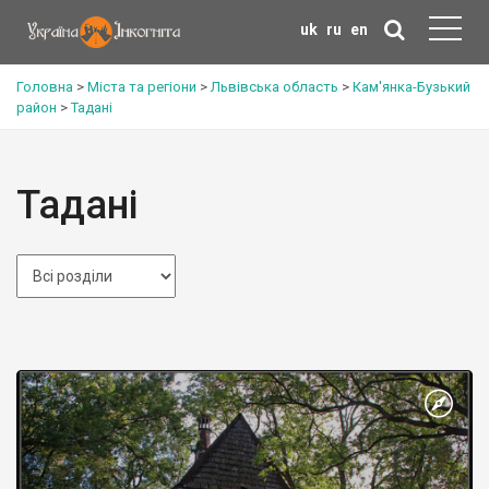
uk
ru
en
Головна
>
Міста та регіони
>
Львівська область
>
Кам'янка-Бузький
район
>
Тадані
Тадані