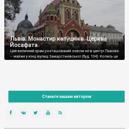
Львів. Монастир капуцинів. Церква
Йосафата
Цей величний храм розташований зовсім не в центрі Львова
– майже у кінці вулиці Замарстинівської (буд. 134). Колись це
було село Замарстинів.
Станьте нашим автором