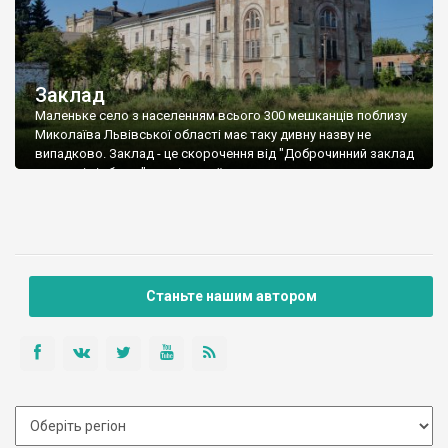
Заклад
Маленьке село з населенням всього 300 мешканців поблизу
Миколаїва Львівської області має таку дивну назву не
випадково. Заклад - це скорочення від "Доброчинний заклад
для сиріт і убогих" - соціальної установи загальногалицького
масштабу, заснованої графом Скарбеком. Відомий
землевласник, меценат і авантюрист Станіслав Скарбек був
засновником театру у Львові.
Станьте нашим автором