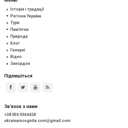
Меню
Історія і традиції
Регіони України
Тури
Пам'ятки
Природа
Блог
Галереї
Відео
Закордон
Підпишіться
Зв'язок з нами
+38 050 9364428
ukrainaincognita.com@gmail.com