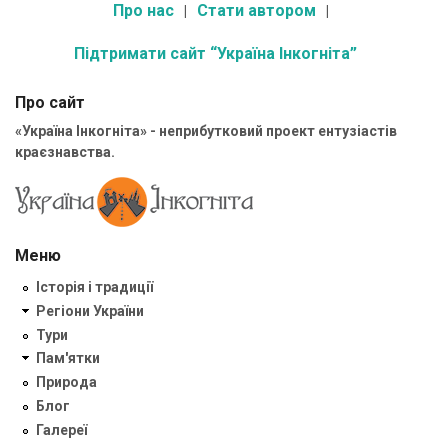
Про нас
Стати автором
Підтримати сайт “Україна Інкогніта”
Про сайт
«Україна Інкогніта» - неприбутковий проект ентузіастів
краєзнавства.
Меню
Історія і традиції
Регіони України
Тури
Пам'ятки
Природа
Блог
Галереї