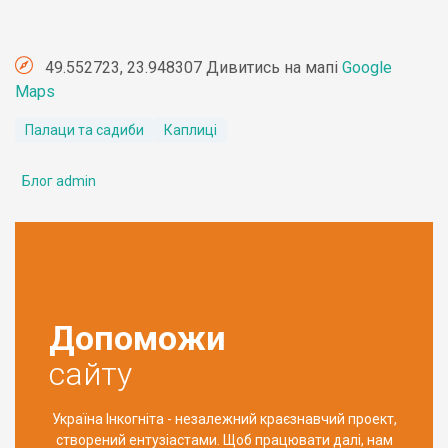
49.552723, 23.948307 Дивитись на мапі
Google
Maps
Палаци та садиби
Каплиці
Блог admin
Допоможи
сайту
Україна Інкогніта - незалежний краєзнавчий проект,
створений ентузіастами. Щоб працювати далі, нам