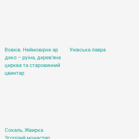
Вовків. Неймовірне ар
Унівська лавра
деко – руїна, дерев’яна
церква та старовинний
цвинтар
Сокаль, Жвирка.
Згорілий монастир