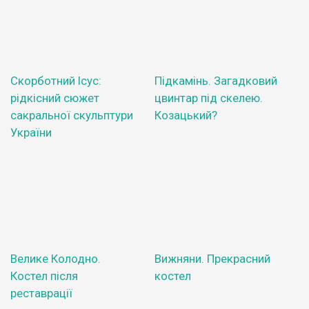
Скорботний Ісус:
Підкамінь. Загадковий
рідкісний сюжет
цвинтар під скелею.
сакральної скульптури
Козацький?
України
Велике Колодно.
Вижняни. Прекрасний
Костел після
костел
реставрації