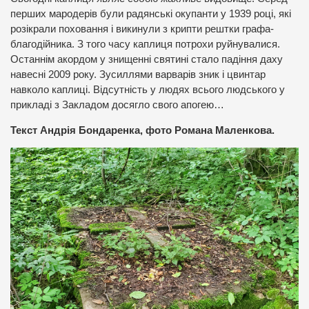
перших мародерів були радянські окупанти у 1939 році, які
розікрали поховання і викинули з крипти рештки графа-
благодійника. З того часу каплиця потрохи руйнувалися.
Останнім акордом у знищенні святині стало падіння даху
навесні 2009 року. Зусиллями варварів зник і цвинтар
навколо каплиці. Відсутність у людях всього людського у
прикладі з Закладом досягло свого апогею…
Текст Андрія Бондаренка, фото Романа Маленкова.