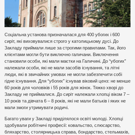
Соціальна установа призначалася для 400 убогих і 600
сиріт, які виховувалися строго у католицькому дусі. До
Закладу приймали лише за строгими правилами. Так, його
клієнтами могли бути виключно галичани. Виключення
становили особи, які мали маєтки на Галичині. До “убогих”
належали особи, які не мали засобів існування, та літні
люди, які в звичайних умовах не могли забезпечити собі
гідне існування. Для “убогих” існував віковий ценз: не менше
60 років для чоловіків і 55 років для жінок. Тяжко хворі до
Закладу не приймалися. До сиріт належали хлопці віком 7 –
10 років та дівчата 6 – 8 років, які не мали батьків і яких не
мали змоги утримувати родичі.
Багато уваги у Закладі приділялося освіті молоді. Хлопці
здобували робітничі професії: ковальство, слюсарство,
бляхарство, столярницька справа, бондарство, стельмахів,