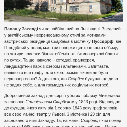
Палац у Закладі
чи не найбільший на Львівщині. Зведений
у англійському неоренесансному стилі за мотивами
австрійської резиденції
Скарбека
в містечку
Нуссдорф
, він
П-подібний у плані, має три поверхи центрального об’єму,
по чотири поверхи бічних об’ємів та п’ятиповерхові башти
по кутах. Та ще навколо – котеджі, оранжерея,
ландшафтний парк з озером і альтанками. Запитаєте,
навіщо то все графу, для якого розкіш ніколи не була
першочерговою? А для того, що
Скарбек
будував це диво
не задля себе, а для громадських соціальних потреб.
Доброчинний заклад для сиріт і убогих поблизу Миколаєва
засновано
Станіславом Скарбеком
у 1843 році. Відповідно
до фундаційного акту від 1 серпня 1843 року граф заповів
все своє майно: театр у Львові, 3 містечка і 29 сіл для
заснованого ним Закладу. Та, на жаль,
Скарбек
, який помер
у жовтні 1848 року, свого творіння так і не побачив. Палац