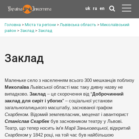
uk
ru
en
Головна
>
Міста та регіони
>
Львівська область
>
Миколаївський
район
>
Заклад
>
Заклад
Заклад
Маленьке село з населенням всього 300 мешканців поблизу
Миколаїва
Львівської області має таку дивну назву не
випадково.
Заклад
– це скорочення від “
Доброчинний
заклад для сиріт і убогих
” – соціальної установи
загальногалицького масштабу, заснованої графом
Скарбеком
. Відомий землевласник, меценат і авантюрист
Станіслав Скарбек
був засновником театру у Львові.
Театр, що тепер носить ім’я
Марії Заньковецької
, відкритий
Скарбеком
у 1842 році, на той час був найбільшою