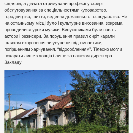
сідлярів, а дівчата отримували професії у сфері
обслуговування за спеціальностями куховарство,
городництво, шиття, ведення домашнього господарства. Не
на останньому місці було і культурне виховання, зокрема
проводилися уроки музики. Випускниками були навіть
актори і режисери. За порушення правил сиріт карали
шляхом скорочення чи усунення від гімнастики,
погіршенням харчування, “відособленням”. Тілесно могли
покарати лише хлопців і лише за наказом директора
Закладу.