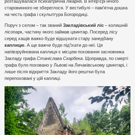
розташувалася психіатрична лікарня. В інтер’єрі нічого
старовинного не збереглося. У вестибулі – пам’ятна дошка
на честь графа і скульптура Богородиці.
Поруч з селом – так званий
Закладівський ліс
– колишній
лісопарк, частину якого займав цвинтар. Посеред лісу
серед хащів важко буде відшукати стару занедбану
каплицю
. А ще важче буде під’їхати до неї. Ця
напівзруйнована каплиця є місцем поховання засновника
Закладу графа
Станіслава Скарбека
. Щоправда, по смерті
графа було поховано у Львові на Личаківському цвинтарі, і
лише після відкриття Закладу його рештки була
перепоховані у цій каплиці.