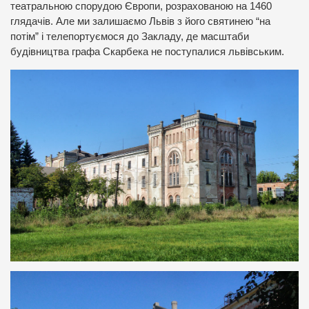
театральною спорудою Європи, розрахованою на 1460
глядачів. Але ми залишаємо Львів з його святинею “на
потім” і телепортуємося до Закладу, де масштаби
будівництва графа Скарбека не поступалися львівським.