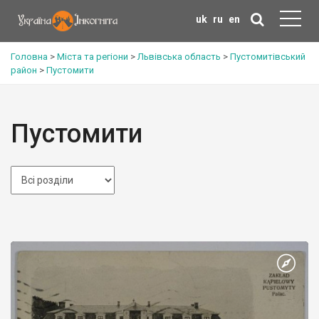
uk
ru
en
Головна
>
Міста та регіони
>
Львівська область
>
Пустомитівський
район
>
Пустомити
Пустомити