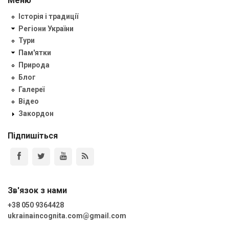
Меню
Історія і традиції
Регіони України
Тури
Пам'ятки
Природа
Блог
Галереї
Відео
Закордон
Підпишіться
Зв'язок з нами
+38 050 9364428
ukrainaincognita.com@gmail.com