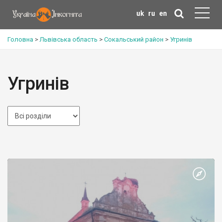
uk
ru
en
Головна
>
Львівська область
>
Сокальський район
>
Угринів
Угринів