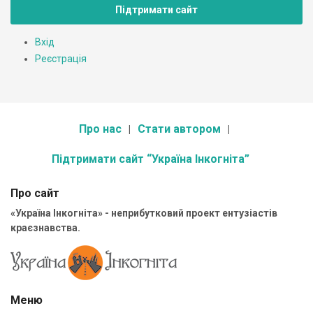
Підтримати сайт
Вхід
Реєстрація
Про нас
Стати автором
Підтримати сайт “Україна Інкогніта”
Про сайт
«Україна Інкогніта» - неприбутковий проект ентузіастів
краєзнавства.
Меню