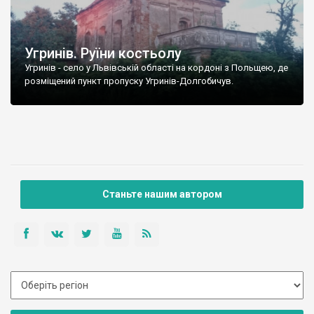
Угринів. Руїни костьолу
Угринів - село у Львівській області на кордоні з Польщею, де
розміщений пункт пропуску Угринів-Долгобичув.
Станьте нашим автором