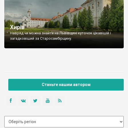
Хирів
Навряд чи можна знайти на Львівщині куточок цікавішій і
загадковіший за Старосамбірщину.
Станьте нашим автором