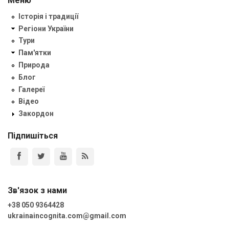
Меню
Історія і традиції
Регіони України
Тури
Пам'ятки
Природа
Блог
Галереї
Відео
Закордон
Підпишіться
Зв'язок з нами
+38 050 9364428
ukrainaincognita.com@gmail.com