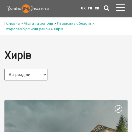
uk
ru
en
Головна
>
Міста та регіони
>
Львівська область
>
Старосамбірський район
>
Хирів
Хирів