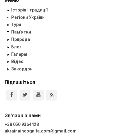
Меню
Історія і традиції
Регіони України
Тури
Пам'ятки
Природа
Блог
Галереї
Відео
Закордон
Підпишіться
Зв'язок з нами
+38 050 9364428
ukrainaincognita.com@gmail.com