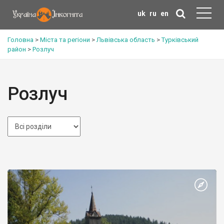
uk
ru
en
Головна
>
Міста та регіони
>
Львівська область
>
Турківський
район
>
Розлуч
Розлуч