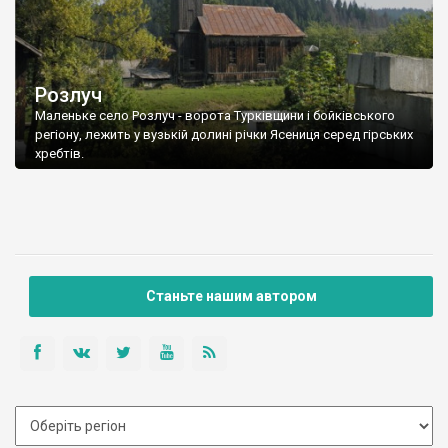
Розлуч
Маленьке село Розлуч - ворота Турківщини і бойківського
регіону, лежить у вузькій долині річки Ясениця серед гірських
хребтів.
Станьте нашим автором