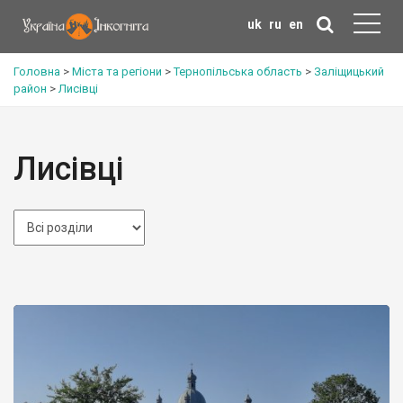
uk
ru
en
Головна
>
Міста та регіони
>
Тернопільська область
>
Заліщицький
район
>
Лисівці
Лисівці