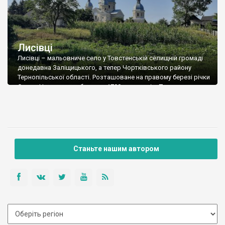
Лисівці
Лисівці – мальовниче село у Товстенській селищній громаді
донедавна Заліщицького, а тепер Чортківського району
Тернопільської області. Розташоване на правому березі річки
Серет. Населення – близько 1700 мешканців. Перша
письмова згадка – 1418 р. Відомо кілька леґенд про
походження назви села. За однією з них, вона – від прізвища
посадника Лиса, який обороняв фортецю від татар; […]
Станьте нашим автором