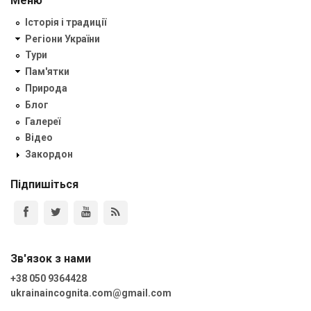
Меню
Історія і традиції
Регіони України
Тури
Пам'ятки
Природа
Блог
Галереї
Відео
Закордон
Підпишіться
Зв'язок з нами
+38 050 9364428
ukrainaincognita.com@gmail.com