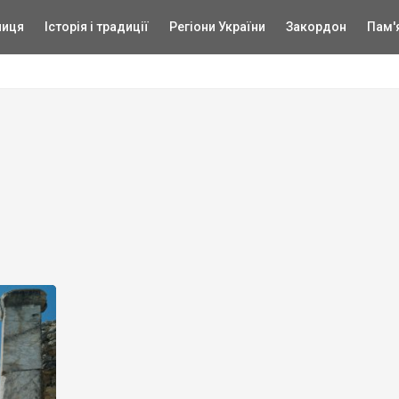
ниця
Історія і традиції
Регіони України
Закордон
Пам'