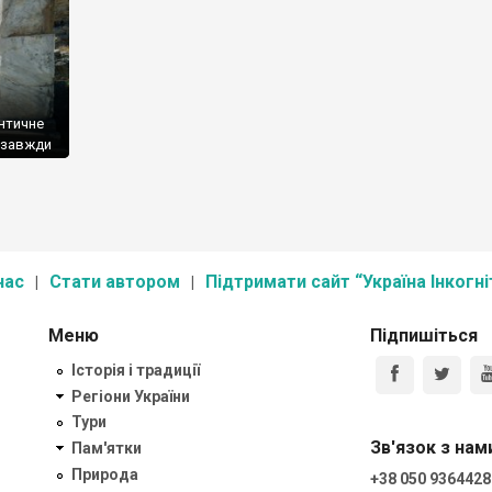
античне
Я завжди
 струсу
ив
так не
нас
Стати автором
Підтримати сайт “Україна Інкогні
Меню
Підпишіться
Історія і традиції
Регіони України
Тури
Зв'язок з нам
Пам'ятки
Природа
+38 050 9364428