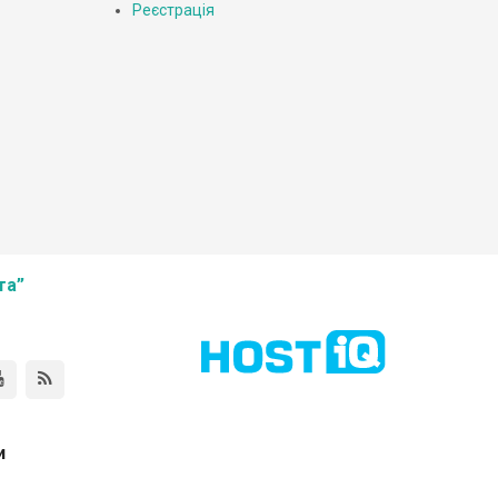
Реєстрація
та”
и