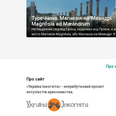
Туреччина. Магнезія-на-Меандрі
Magnḗsĭa ad Mæándrum
На південний схід від Ефеса, недалеко від Прієни, є 
місто Магнесія Magnēsía, або Магнесіа-на-Меандрі. 
знав лише ліки, які так називаються – їх колять при
мозку, а от почав якось вивчати гугл-карту, й побач
чергові руїни. Треба заїхати, подумалось. Заїхали.
Найкращий спогад про відвідини Магнесії – я ніколи 
об’їдався солодким, […]
Про 
Про сайт
«Україна Інкогніта» - неприбутковий проект
ентузіастів краєзнавства.