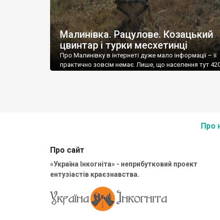
Малинівка. Рацулове. Козацький
цвинтар і турки месхетинці
Про Малинівку в інтернеті дуже мало інформації – її
практично зовсім немає. Лише, що населення тут 420
колишня назва Рацулово, і що 70% населення рідно
мовою вважає українську, 4,29% – молдовську, 1,19
гагаузьку. Відразу постає багато запитань – чому до
року село називалося Рацулово, і чому його
перейменували? Перейменовували совєти назви
іншомовного […]
Про 
Про сайт
«Україна Інкогніта» - неприбутковий проект
ентузіастів краєзнавства.