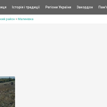
ниця
Історія і традиції
Регіони України
Закордон
Пам'
ький район
>
Малинівка