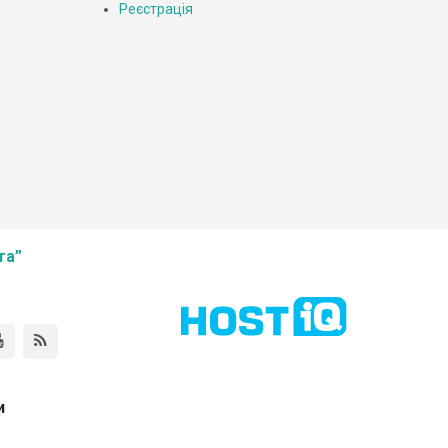
Реєстрація
та”
и