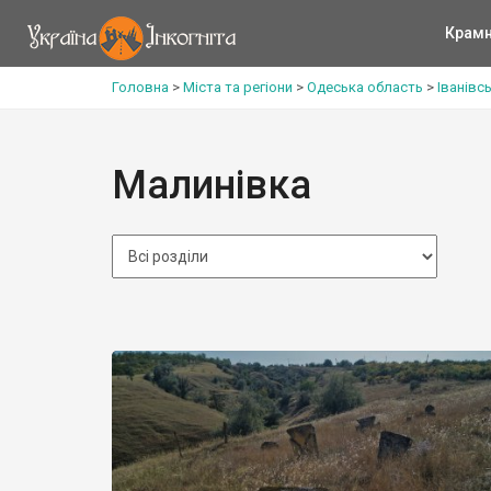
Крам
Головна
>
Міста та регіони
>
Одеська область
>
Іванівс
Малинівка