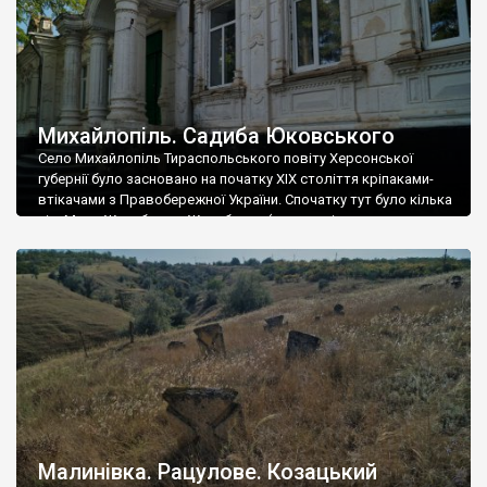
Михайлопіль. Садиба Юковського
Село Михайлопіль Тираспольського повіту Херсонської
губернії було засновано на початку XIX століття кріпаками-
втікачами з Правобережної України. Спочатку тут було кілька
сіл: Мале Жеребкове, Жеребкове (мешканці цього села
називали його Михайлополем, в той час, як населення інших
сіл іменувало Мале Жеребкове та Жеребкове просто
«Жеребкове») і Андріївка, яка була у власності Юковських. У
середині XIX століття […]
Малинівка. Рацулове. Козацький