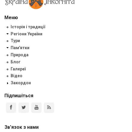
Меню
Історія і традиції
Регіони України
Тури
Пам'ятки
Природа
Блог
Галереї
Відео
Закордон
Підпишіться
Зв'язок з нами