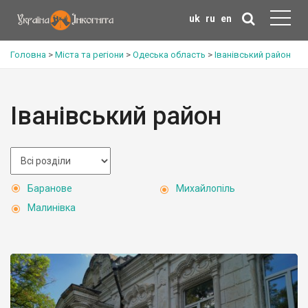
uk
ru
en
Головна
>
Міста та регіони
>
Одеська область
>
Іванівський район
Іванівський район
Баранове
Михайлопіль
Малинівка