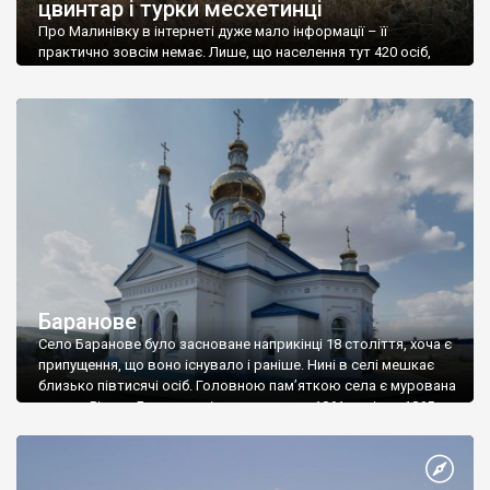
цвинтар і турки месхетинці
Про Малинівку в інтернеті дуже мало інформації – її
практично зовсім немає. Лише, що населення тут 420 осіб,
колишня назва Рацулово, і що 70% населення рідною мовою
вважає українську, 4,29% – молдовську, 1,19% – гагаузьку.
Відразу постає багато запитань – чому до 1945 року село
називалося Рацулово, і чому його перейменували?
Перейменовували совєти назви іншомовного […]
Баранове
Село Баранове було засноване наприкінці 18 століття, хоча є
припущення, що воно існувало і раніше. Нині в селі мешкає
близько півтисячі осіб. Головною пам’яткою села є мурована
церква Різдва Богородиці, яку заклали у 1861 році, а у 1865-му
освятили. Будівництво велося на пожертви парафіян. У 1923
році радянська влада закрила храм. Під час німецької
окупації […]