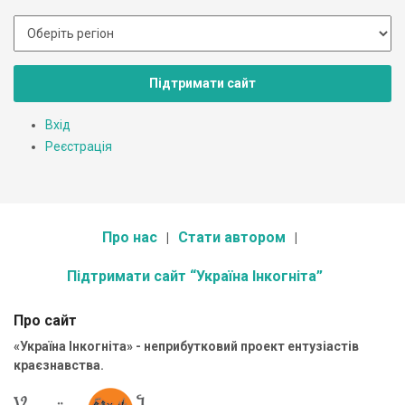
Підтримати сайт
Вхід
Реєстрація
Про нас
Стати автором
Підтримати сайт “Україна Інкогніта”
Про сайт
«Україна Інкогніта» - неприбутковий проект ентузіастів
краєзнавства.