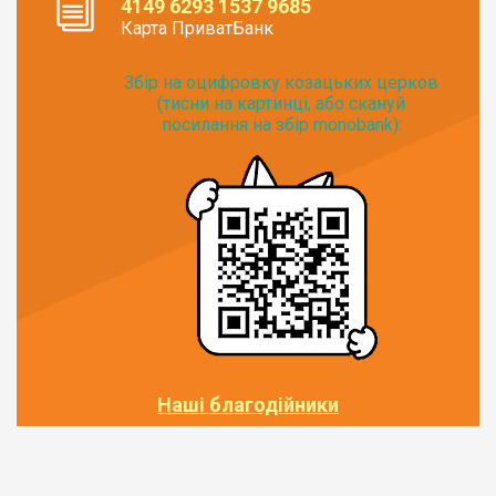
4149 6293 1537 9685
Карта ПриватБанк
Збір на оцифровку козацьких церков
(тисни на картинці, або скануй
посилання на збір monobank):
Наші благодійники