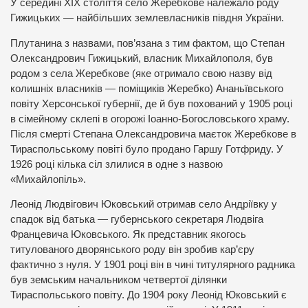
У середині XIX століття село Жеребкове належало роду
Гижицьких — найбільших землевласників півдня України.
Плутанина з назвами, пов’язана з тим фактом, що Степан
Олександрович Гижицький, власник Михайлополя, був
родом з села Жеребкове (яке отримало свою назву від
колишніх власників — поміщиків Жеребко) Ананьївського
повіту Херсонської губернії, де й був похований у 1905 році
в сімейному склепі в огорожі Іоанно-Богословського храму.
Після смерті Степана Олександровича маєток Жеребкове в
Тираспольському повіті було продано Гаршу Готфриду. У
1926 році кілька сіл злилися в одне з назвою
«Михайлопіль».
Леонід Людвігович Юковський отримав село Андріївку у
спадок від батька — губернського секретаря Людвіга
Францевича Юковського. Як представник якогось
титулованого дворянського роду він зробив кар’єру
фактично з нуля. У 1901 році він в чині титулярного радника
був земським начальником четвертої ділянки
Тираспольського повіту. До 1904 року Леонід Юковський є