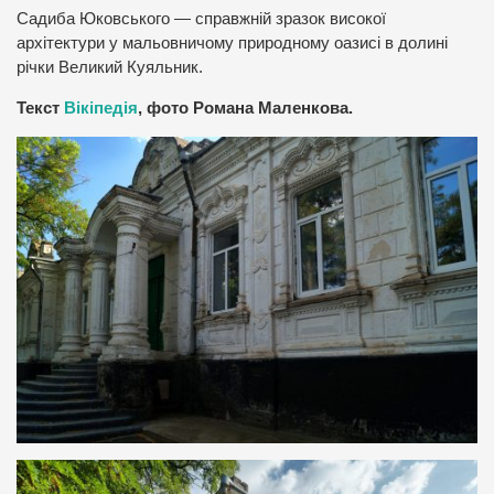
Садиба Юковського — справжній зразок високої
архітектури у мальовничому природному оазисі в долині
річки Великий Куяльник.
Текст
Вікіпедія
, фото Романа Маленкова.