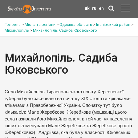
uk
ru
en
Головна
>
Міста та регіони
>
Одеська область
>
Іванівський район
>
Михайлопіль
>
Михайлопіль. Садиба Юковського
Михайлопіль. Садиба
Юковського
Село Михайлопіль Тираспольського повіту Херсонської
губернії було засновано на початку XIX століття кріпаками-
втікачами з Правобережної України. Спочатку тут було
кілька сіл: Мале Жеребкове, Жеребкове (мешканці цього
села називали його Михайлополем, в той час, як населення
інших сіл іменувало Мале Жеребкове та Жеребкове просто
«Жеребкове») і Андріївка, яка була у власності Юковських.