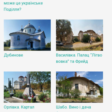
може це українське
Поділля?
Дубинове
Василівка. Палац “Лігво
вовка” та Фрейд
Орлівка. Картал
Шабо. Вино і дача