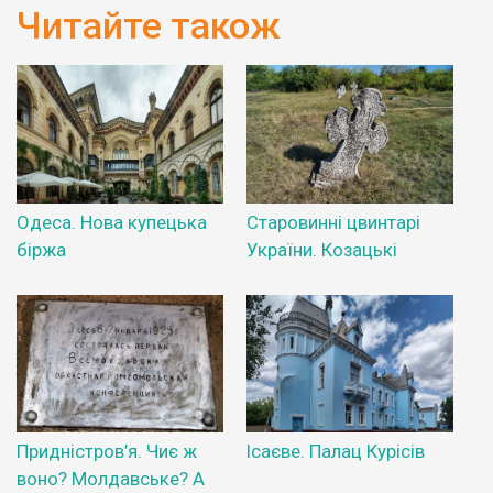
Читайте також
Одеса. Нова купецька
Старовинні цвинтарі
біржа
України. Козацькі
Придністров’я. Чиє ж
Ісаєве. Палац Курісів
воно? Молдавське? А