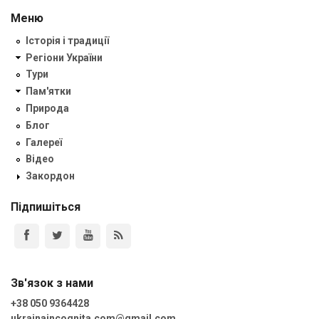
Меню
Історія і традиції
Регіони України
Тури
Пам'ятки
Природа
Блог
Галереї
Відео
Закордон
Підпишіться
Зв'язок з нами
+38 050 9364428
ukrainaincognita.com@gmail.com