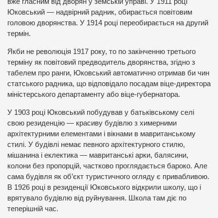
вже гласним від дворян у земській управі. У 1911 році
Юковський — надвірний радник, обирається повітовим
головою дворянства. У 1914 році переобирається на другий
термін.
Якби не революція 1917 року, то по закінченню третього
терміну як повітовий предводитель дворянства, згідно з
табелем про ранги, Юковський автоматично отримав би чин
статського радника, що відповідало посадам віце-директора
міністерського департаменту або віце-губернатора.
У 1903 році Юковський побудував у батьківському селі
свою резиденцію — красиву будівлю з химерними
архітектурними елементами і вікнами в мавританському
стилі. У будівлі немає певного архітектурного стилю,
мішанина і еклектика — мавританські арки, балясини,
колони без пропорцій, частково проглядається бароко. Але
сама будівля як об’єкт туристичного огляду є привабливою.
В 1926 році в резиденції Юковського відкрили школу, що і
врятувало будівлю від руйнування. Школа там діє по
теперішній час.