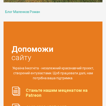
Блог Маленков Роман
Допоможи
сайту
Україна Інкогніта - незалежний краєзнавчий проект,
створений ентузіастами. Щоб працювати далі, нам
потрібна ваша підтримка.
Станьте нашим меценатом на
Patreon