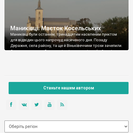
Маниківці. Маєток Косельських
Маниківці були останнім, тринадцятим населеним пунктом
для відвідин цього напрочуд насиченого дня. Позаду
Деражня, села району, та ще й Віньківеччини трохи зачепили.
Сил залишалось обмаль, всі мріяли про ліжко (най навіть не
роздягаючись), а тут ще й сутінки почали спускатись донизу.
А на пагорбі височів костел. Новий, Пресвятого Серця
Господа Ісуса. 1990-2000 років побудови. Йти […]
Станьте нашим автором