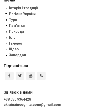
Меню
Історія і традиції
Регіони України
Тури
Пам'ятки
Природа
Блог
Галереї
Відео
Закордон
Підпишіться
Зв'язок з нами
+38 050 9364428
ukrainaincognita.com@gmail.com