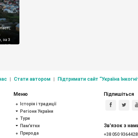
ласті,
.
, за 3
 лінії
атус
 у […]
нас
Стати автором
Підтримати сайт “Україна Інкогні
Меню
Підпишіться
Історія і традиції
Регіони України
Тури
Зв'язок з нам
Пам'ятки
Природа
+38 050 9364428