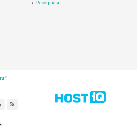
Реєстрація
та”
и