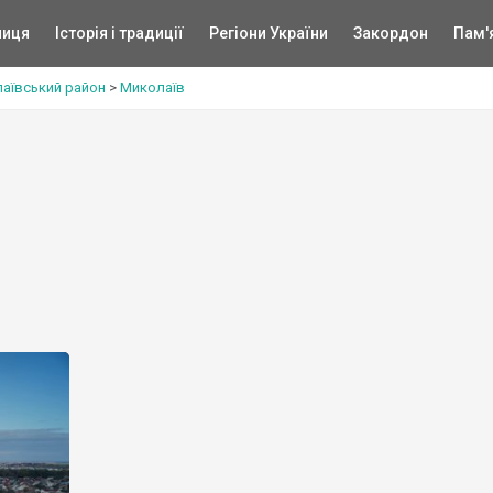
ниця
Історія і традиції
Регіони України
Закордон
Пам'
аївський район
>
Миколаїв