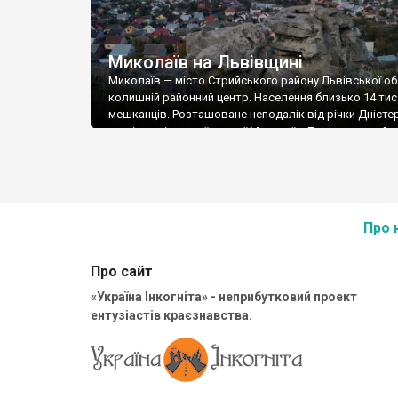
Миколаїв на Львівщині
Миколаїв — місто Стрийського району Львівської об
колишній районний центр. Населення близько 14 тис
мешканців. Розташоване неподалік від річки Дністер
км від залізничної станції Миколаїв-Дністровський на
Львів — Стрий. Західною околицею міста проходить
автошлях E471. Миколаїв заснований у 1570 році. Ст
міста отримав 1940 року. У VI ст. територія міста була
Про 
Про сайт
«Україна Інкогніта» - неприбутковий проект
ентузіастів краєзнавства.