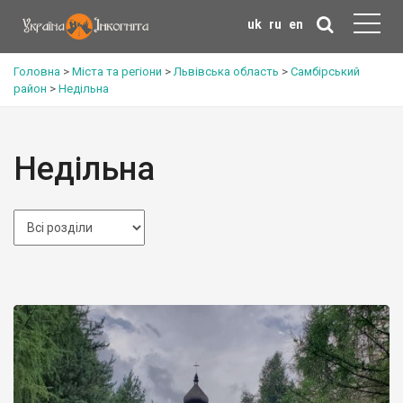
uk
ru
en
Головна
>
Міста та регіони
>
Львівська область
>
Самбірський
район
>
Недільна
Недільна