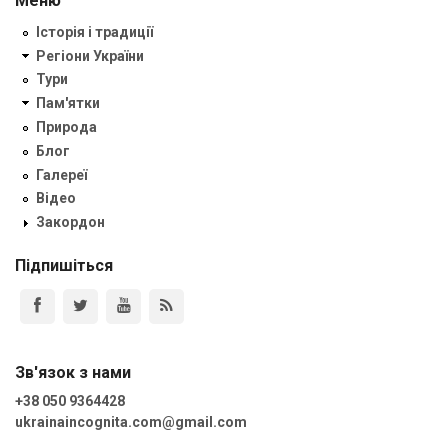
Меню
Історія і традиції
Регіони України
Тури
Пам'ятки
Природа
Блог
Галереї
Відео
Закордон
Підпишіться
Зв'язок з нами
+38 050 9364428
ukrainaincognita.com@gmail.com