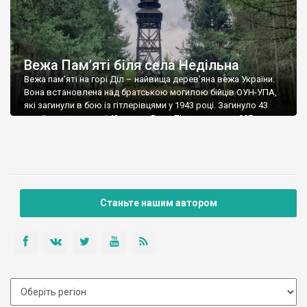
Вежа Пам’яті біля села Недільна
Вежа пам’яті на горі Діл – найвища дерев’яна вежа України.
Вона встановлена над братською могилою бійців ОУН-УПА,
які загинули в бою із гітлерівцями у 1943 році. Загинуло 43
герої – висота вежі 43 метри. Гора Діл має висоту 907 м.
Найпростіше підніматись на неї від села Недільна
(Самбірський район, Львівщина). Підйом нескладний, хоча
після дощу […]
Станьте нашим автором