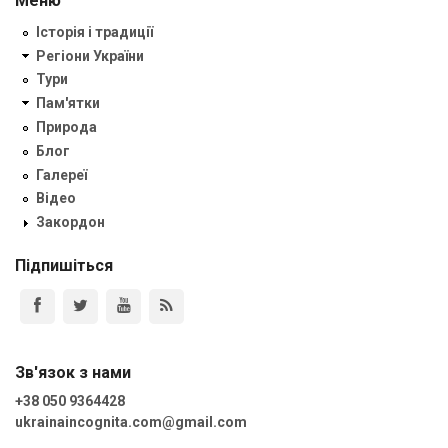
Меню
Історія і традиції
Регіони України
Тури
Пам'ятки
Природа
Блог
Галереї
Відео
Закордон
Підпишіться
Зв'язок з нами
+38 050 9364428
ukrainaincognita.com@gmail.com