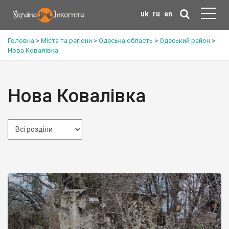
uk
ru
en
Головна
>
Міста та регіони
>
Одеська область
>
Одеський район
>
Нова Ковалівка
Нова Ковалівка