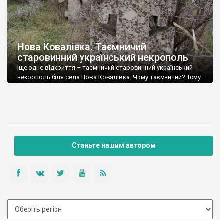
Нова Ковалівка. Таємничий
старовинний український некрополь
Іще одне відкриття – таємничий старовинний український
некрополь біля села Нова Ковалівка. Чому таємничий? Тому
що Нова Ковалівка – поселення дійсно нове. Його заснували
в радянські часи у 1950 році. Ми припустили, що цвинтар,
розташований серед поля, не при селі, належав до сусідньої
Ковалівки, яку заснували у 1805 році, можливо і козаки-
нерубаї. Але до Ковалівки, […]
Станьте нашим автором