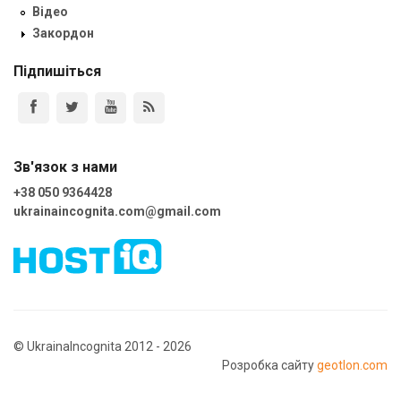
Відео
Закордон
Підпишіться
Зв'язок з нами
+38 050 9364428
ukrainaincognita.com@gmail.com
© UkrainaIncognita 2012 - 2026
Розробка сайту
geotlon.com