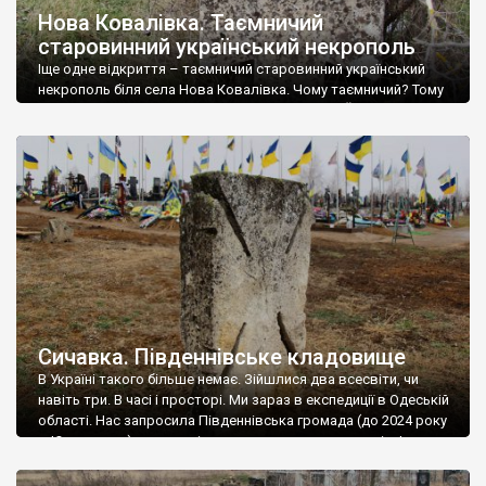
Нова Ковалівка. Таємничий
старовинний український некрополь
Іще одне відкриття – таємничий старовинний український
некрополь біля села Нова Ковалівка. Чому таємничий? Тому
що Нова Ковалівка – поселення дійсно нове. Його заснували
в радянські часи у 1950 році. Ми припустили, що цвинтар,
розташований серед поля, не при селі, належав до сусідньої
Ковалівки, яку заснували у 1805 році, можливо і козаки-
нерубаї. Але до Ковалівки, […]
Сичавка. Південнівське кладовище
В Україні такого більше немає. Зійшлися два всесвіти, чи
навіть три. В часі і просторі. Ми зараз в експедиції в Одеській
області. Нас запросила Південнівська громада (до 2024 року
– Южненська) для дослідження козацьких цвинтарів. І ось
біля села Сичавка, де розташоване головне військове
кладовище громади, ми побачили ці козацькі хрести.