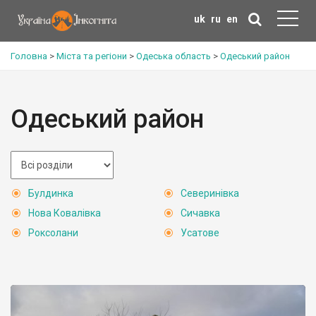
uk
ru
en
Головна
>
Міста та регіони
>
Одеська область
>
Одеський район
Одеський район
Булдинка
Северинівка
Нова Ковалівка
Сичавка
Роксолани
Усатове