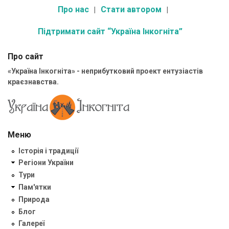
Про нас
Стати автором
Підтримати сайт “Україна Інкогніта”
Про сайт
«Україна Інкогніта» - неприбутковий проект ентузіастів
краєзнавства.
Меню
Історія і традиції
Регіони України
Тури
Пам'ятки
Природа
Блог
Галереї