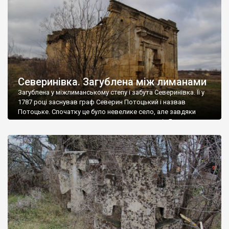
Северинівка. Загублена між лиманами
Загублена у міжлиманському степу і забута Северинівка. Її у
1787 році заснував граф Северин Потоцький і назвав
Потоцьке. Спочатку це було невелике село, але завдяки
вдалому розташуванню на торговому шляху із Балти до
Одеси, воно розросталося і у 1806 році перетворилося на
містечко із назвою Северинівка. Потоцький тут збудував
церкву, костел і палац. Пізніше дорогою […]