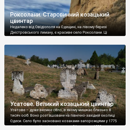
Роксолани. Старовинний козацький
цвинтар
Недалеко від Овідіополя на Одещині, на лівому березі
Дністровського лиману, є красиве село Роксолани. Ці
мальовничі береги, що різко обриваються над водою,
вподобали ще древні греки, які заснували тут місто Ніконій у
6 ст. до н. е. Свого часу ця археологічна знахідка у 40-х роках
19 ст. зробила маленький фурор серед краєзнавців.
Мармуровий бик та […]
Усатове. Великий козацький цвинтар
Усатове – дуже велике село, в якому мешкає близько 8
тисяч осіб. Воно розташоване на північно-західній околиці
Одеси. Село було засновано козаками-запорожцями у 1775
році під назвою Усатівські хутори. 21 вересня 1822 року тут