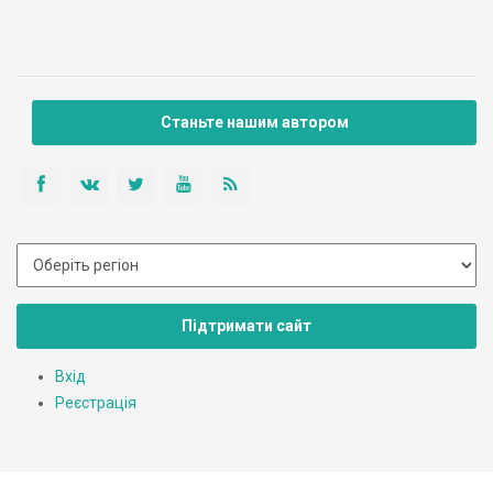
був освячена Різдво-Богородична церква, від того дня 21
вересня (день Різдва Богородиці) вважається днем села.
Церква Різдва Пресвятої Богородиці побудована в […]
Станьте нашим автором
Підтримати сайт
Вхід
Реєстрація