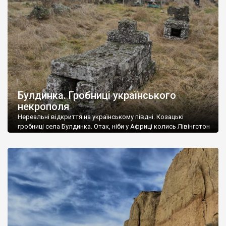
Унікальний синтез. Цікаво, що […]
Булдинка. Гробниці українського
некрополя
Нереальні відкриття на українському півдні. Козацькі
гробниці села Булдинка. Отак, ніби у Африці колись Лівінгстон
і Стенлі, відкривали культурну спадщину тубільців, можна й в
Україні відкривати культурну спадщину. Ще й яку. Булдинка
нині має менше жителів, ніж могил на цьому цвинтарі. Колись
тут жили козаки-каменотеси, нерубаї, які прийшли із Січі на
землі султана після руйнування […]