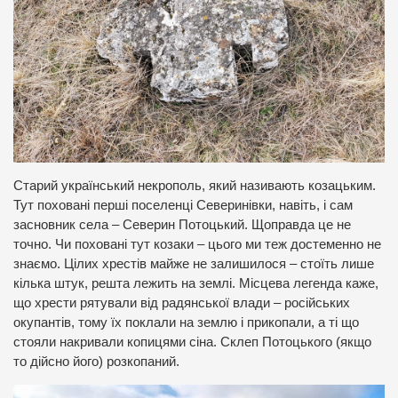
Старий український некрополь, який називають козацьким.
Тут поховані перші поселенці Северинівки, навіть, і сам
засновник села – Северин Потоцький. Щоправда це не
точно. Чи поховані тут козаки – цього ми теж достеменно не
знаємо. Цілих хрестів майже не залишилося – стоїть лише
кілька штук, решта лежить на землі. Місцева легенда каже,
що хрести рятували від радянської влади – російських
окупантів, тому їх поклали на землю і прикопали, а ті що
стояли накривали копицями сіна. Склеп Потоцького (якщо
то дійсно його) розкопаний.