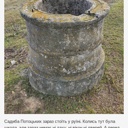
Садиба Потоцьких зараз стоїть у руїні. Колись тут була
школа, але зараз немає ні даху, ні вікон ні дверей. А перед