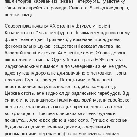
пішли торгові каравани із Києва і Петербурга, і у містечку
з’явилася єврейська громада. Синагога, 9 заїжджих дворів,
поляки, німці…
Северинівка початку ХХ століття фігурує у повісті
Козачинського “Зелений фургон”. Її знімали у одноіменному
фільмі, навіть двічі. Грищенко, у виконанні Брондукова,
феноменально шукав “вещественні доказатільства” на
базарній площі містечка. Але нині це село. Жвава дорога
пішла звідси – нині на Одесу біжить траса Е-95, десь за
Хаджибейським лиманом, а до Северинівки з неї не їдьте,
адже тутешня дорога не для звичайного легковика – вона
жахлива. Будівлі, зведені Потоцькими, в більшості
перетворилися на руїни: костел, садиба, комори і тд.
Церква стоїть, але видно сліди радянських перебудов. Від
синагоги не залишилося і камінчика, зруйнували єврейське і
польське кладовища, а козацькі хрести, лежать на землі,
всі крім одного. Третина сільських кам’яних будинків
покинута… Але ж все рівно цікаве село. Тут ще є живенькі
будиночки під черепичними дахами, а черепиця із
різноманітними, переважно франкомовними клеймами.