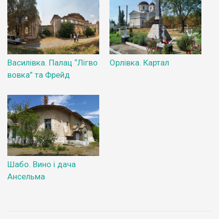
Василівка. Палац “Лігво
Орлівка. Картал
вовка” та Фрейд
Шабо. Вино і дача
Ансельма