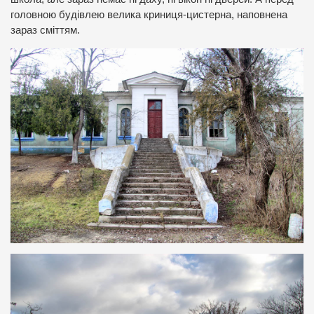
головною будівлею велика криниця-цистерна, наповнена
зараз сміттям.