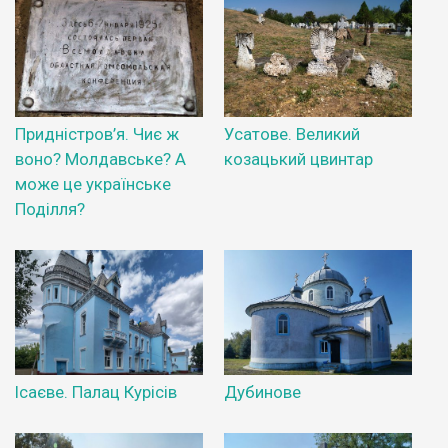
Придністров’я. Чиє ж
Усатове. Великий
воно? Молдавське? А
козацький цвинтар
може це українське
Поділля?
Ісаєве. Палац Курісів
Дубинове