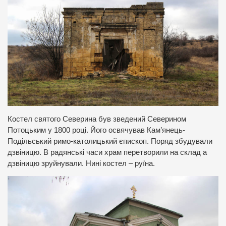
Костел святого Северина був зведений Северином
Потоцьким у 1800 році. Його освячував Кам’янець-
Подільський римо-католицький єпископ. Поряд збудували
дзвіницю. В радянські часи храм перетворили на склад а
дзвіницю зруйнували. Нині костел – руїна.