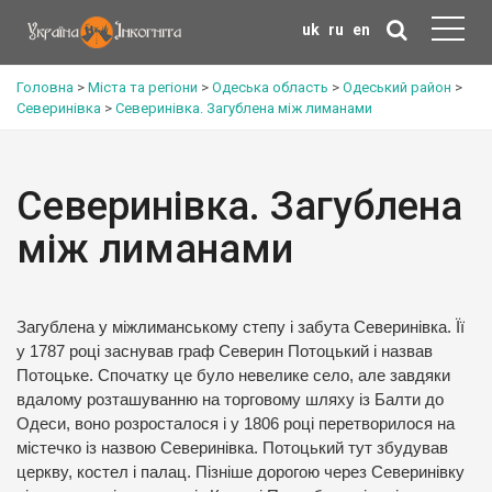
uk
ru
en
Головна
>
Міста та регіони
>
Одеська область
>
Одеський район
>
Северинівка
>
Северинівка. Загублена між лиманами
Северинівка. Загублена
між лиманами
Загублена у міжлиманському степу і забута Северинівка. Її
у 1787 році заснував граф Северин Потоцький і назвав
Потоцьке. Спочатку це було невелике село, але завдяки
вдалому розташуванню на торговому шляху із Балти до
Одеси, воно розросталося і у 1806 році перетворилося на
містечко із назвою Северинівка. Потоцький тут збудував
церкву, костел і палац. Пізніше дорогою через Северинівку