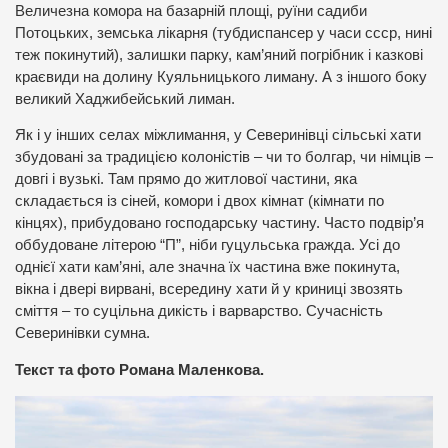
Величезна комора на базарній площі, руїни садиби
Потоцьких, земська лікарня (тубдиспансер у часи ссср, нині
теж покинутий), залишки парку, кам’яний погрібник і казкові
краєвиди на долину Куяльницького лиману. А з іншого боку
великий Хаджибейський лиман.
Як і у інших селах міжлимання, у Северинівці сільські хати
збудовані за традицією колоністів – чи то болгар, чи німців –
довгі і вузькі. Там прямо до житлової частини, яка
складається із сіней, комори і двох кімнат (кімнати по
кінцях), прибудовано господарську частину. Часто подвір’я
оббудоване літерою “П”, ніби гуцульська гражда. Усі до
однієї хати кам’яні, але значна їх частина вже покинута,
вікна і двері вирвані, всередину хати й у криниці звозять
сміття – то суцільна дикість і варварство. Сучасність
Северинівки сумна.
Текст та фото Романа Маленкова.