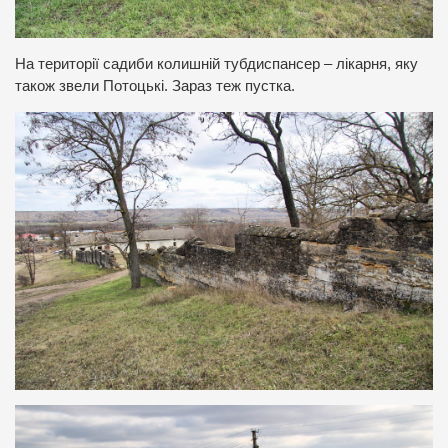
На території садиби колишній тубдиспансер – лікарня, яку
також звели Потоцькі. Зараз теж пустка.