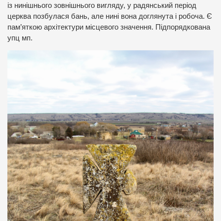
із нинішнього зовнішнього вигляду, у радянський період
церква позбулася бань, але нині вона доглянута і робоча. Є
пам’яткою архітектури місцевого значення. Підпорядкована
упц мп.