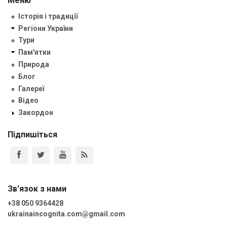
Меню
Історія і традиції
Регіони України
Тури
Пам'ятки
Природа
Блог
Галереї
Відео
Закордон
Підпишіться
Зв'язок з нами
+38 050 9364428
ukrainaincognita.com@gmail.com