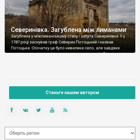
Северинівка. Загублена між лиманами
Загублена у міжлиманському степу і забута Северинівка. Її у
1787 році заснував граф Северин Потоцький і назвав
Потоцьке. Спочатку це було невелике село, але завдяки
вдалому розташуванню на торговому шляху із Балти до
Одеси, воно розросталося і у 1806 році перетворилося на
містечко із назвою Северинівка. Потоцький тут збудував
церкву, костел і палац. Пізніше дорогою […]
Станьте нашим автором