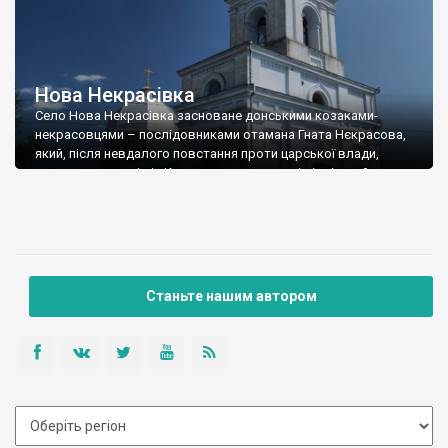
Нова Некрасівка
Село Нова Некрасівка засноване донськими козаками-
некрасовцями – послідовниками отамана Гната Нєкрасова,
який, після невдалого повстання проти царської влади,
заключив договір із Кримським ханством і відвів на його
території на Кубань від 2 до 8 тисяч козаків із родинами.
Пізніше, після захоплення Кубані росіянами, некрасовці пішли
в Бессарабію на Дунай, де отримали дозвіл на поселення від
[…]
Станьте нашим автором