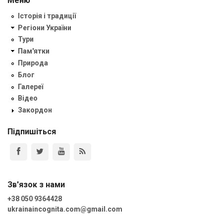
Меню
Історія і традиції
Регіони України
Тури
Пам'ятки
Природа
Блог
Галереї
Відео
Закордон
Підпишіться
Зв'язок з нами
+38 050 9364428
ukrainaincognita.com@gmail.com