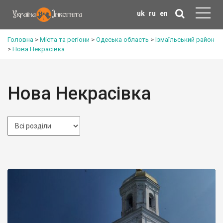
uk
ru
en
Головна
>
Міста та регіони
>
Одеська область
>
Ізмаїльський район
>
Нова Некрасівка
Нова Некрасівка