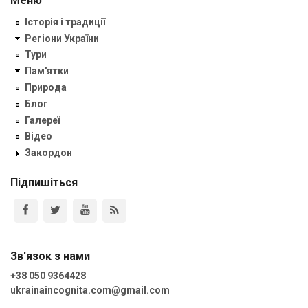
Меню
Історія і традиції
Регіони України
Тури
Пам'ятки
Природа
Блог
Галереї
Відео
Закордон
Підпишіться
Зв'язок з нами
+38 050 9364428
ukrainaincognita.com@gmail.com