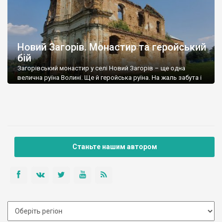
Новий Загорів. Монастир та геройський
бій
Загорівський монастир у селі Новий Загорів – ще одна
велична руїна Волині. Ще й геройська руїна. На жаль забута і
мало кому потрібна. Туристів тут не буває, місцеві селяни вже
звикли, що монастир в руїні, а місцевій владі немає до нього
якогось особливого діла. Ось «Тартак» та «Нічлава» знімали
тут кліп до пісні «Не кажучи […]
Станьте нашим автором