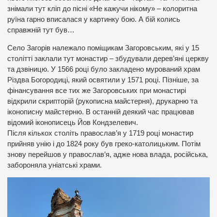
знімали тут кліп до пісні «Не кажучи нікому» – колоритна
руїна гарно вписалася у картинку бою. А бій колись
справжній тут був…
Село Загорів належало поміщикам Загоровським, які у 15
столітті заклали тут монастир – збудували дерев’яні церкву
та дзвіницю. У 1566 році було закладено мурований храм
Різдва Богородиці, який освятили у 1571 році. Пізніше, за
фінансування все тих же Загоровських при монастирі
відкрили скрипторій (рукописна майстерня), друкарню та
іконописну майстерню. В останній деякий час працював
відомий іконописець Йов Кондзелевич.
Після кількох століть православ’я у 1719 році монастир
прийняв унію і до 1824 року був греко-католицьким. Потім
знову перейшов у православ’я, адже нова влада, російська,
забороняла уніатські храми.