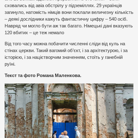
сховались від авіа обстрілу у підземіллях. 29 українців
загинуло, натомість німців вони поклали величезну кількість
– деякі дослідники кажуть фантастичну цифру – 540 осіб.
Навряд чи могло бути аж так багато. Німецькі дані вказують
120 вбитих – це теж немало
Від того часу можна побачити численні сліди від куль на
стінах церкви. Такий вагомий об’єкт, і за архітектурою, і за
історією, і за націєтворчим значенням, стоїть у ганебній
руїні.
Текст та фото Романа Маленкова.