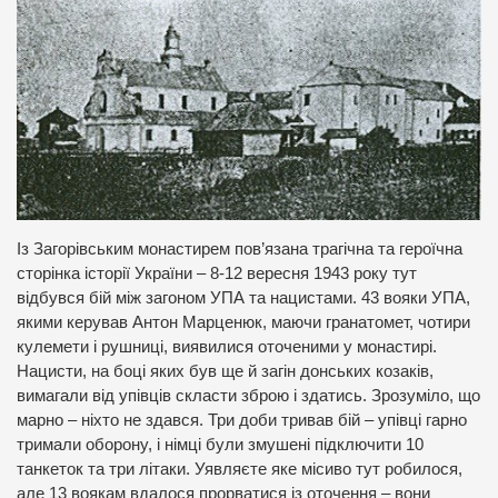
Із Загорівським монастирем пов’язана трагічна та героїчна
сторінка історії України – 8-12 вересня 1943 року тут
відбувся бій між загоном УПА та нацистами. 43 вояки УПА,
якими керував Антон Марценюк, маючи гранатомет, чотири
кулемети і рушниці, виявилися оточеними у монастирі.
Нацисти, на боці яких був ще й загін донських козаків,
вимагали від упівців скласти зброю і здатись. Зрозуміло, що
марно – ніхто не здався. Три доби тривав бій – упівці гарно
тримали оборону, і німці були змушені підключити 10
танкеток та три літаки. Уявляєте яке місиво тут робилося,
але 13 воякам вдалося прорватися із оточення – вони