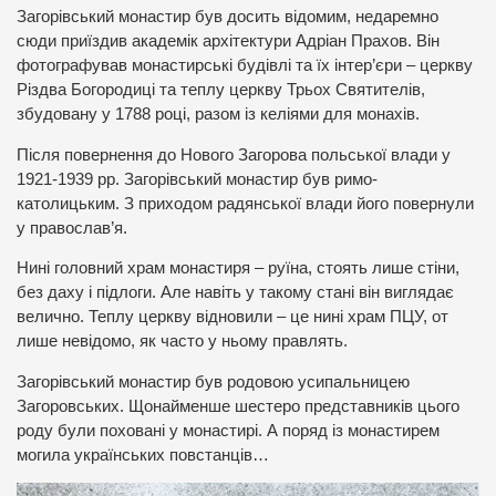
Загорівський монастир був досить відомим, недаремно
сюди приїздив академік архітектури Адріан Прахов. Він
фотографував монастирські будівлі та їх інтер’єри – церкву
Різдва Богородиці та теплу церкву Трьох Святителів,
збудовану у 1788 році, разом із келіями для монахів.
Після повернення до Нового Загорова польської влади у
1921-1939 рр. Загорівський монастир був римо-
католицьким. З приходом радянської влади його повернули
у православ’я.
Нині головний храм монастиря – руїна, стоять лише стіни,
без даху і підлоги. Але навіть у такому стані він виглядає
велично. Теплу церкву відновили – це нині храм ПЦУ, от
лише невідомо, як часто у ньому правлять.
Загорівський монастир був родовою усипальницею
Загоровських. Щонайменше шестеро представників цього
роду були поховані у монастирі. А поряд із монастирем
могила українських повстанців…