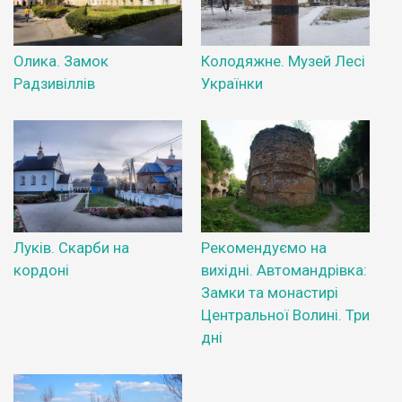
Олика. Замок
Колодяжне. Музей Лесі
Радзивіллів
Українки
Луків. Скарби на
Рекомендуємо на
кордоні
вихідні. Автомандрівка:
Замки та монастирі
Центральної Волині. Три
дні