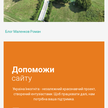
Блог Маленков Роман
Допоможи
сайту
Україна Інкогніта - незалежний краєзнавчий проект,
створений ентузіастами. Щоб працювати далі, нам
потрібна ваша підтримка.