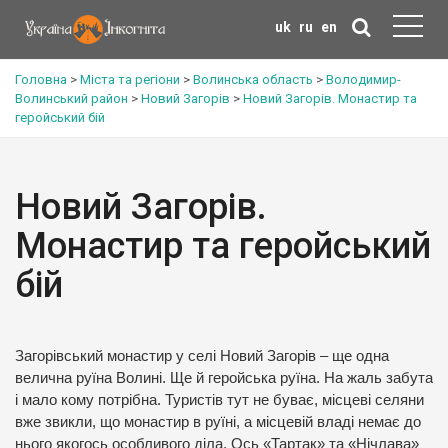
uk
ru
en
Головна
>
Міста та регіони
>
Волинська область
>
Володимир-
Волинський район
>
Новий Загорів
>
Новий Загорів. Монастир та
геройський бій
Новий Загорів.
Монастир та геройський
бій
Загорівський монастир у селі Новий Загорів – ще одна
велична руїна Волині. Ще й геройська руїна. На жаль забута
і мало кому потрібна. Туристів тут не буває, місцеві селяни
вже звикли, що монастир в руїні, а місцевій владі немає до
нього якогось особливого діла. Ось «Тартак» та «Нічлава»