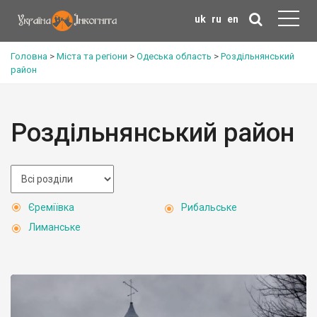
uk
ru
en
Головна
>
Міста та регіони
>
Одеська область
>
Роздільнянський
район
Роздільнянський район
Єреміївка
Рибальське
Лиманське