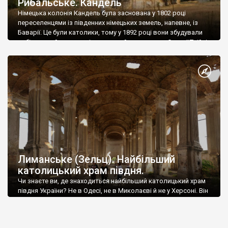
Рибальське. Кандель
Німецька колонія Кандель була заснована у 1802 році
переселенцями із південних німецьких земель, напевне, із
Баварії. Це були католики, тому у 1892 році вони збудували
собі великий костьол, і освятили його на честь Святої Трійці.
Збудували храм із вапняка (ракушняка) – традиційного
матеріалу, для цієї місцевості. Підпорядкували його
Тираспольській єпархії. Колонія Кандель була не маленькою.
[…]
Лиманське (Зельц). Найбільший
католицький храм півдня.
Чи знаєте ви, де знаходиться найбільший католицький храм
півдня України? Не в Одесі, не в Миколаєві й не у Херсоні. Він
стоїть у селищі Лиманське, Роздільнянського району,
Одеської області.