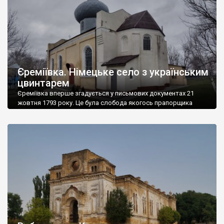
Єреміївка. Німецьке село з українським
цвинтарем
Єреміївка вперше згадується у письмових документах 21
жовтня 1793 року. Це була слобода якогось прапорщика
Єремія Гелескула – так пише Вікіпедія, хоча тут же додає, що
населений пункт заснували німецькі колоністи із
Кучурганського колоністського округу, які мали тут три
будинки. У переліках населених пунктів російської імперії,
населених німцями, це село згадується під назвою
Бішофсфільд. У […]