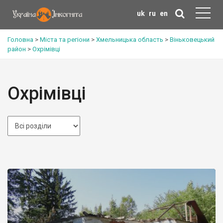
uk
ru
en
Головна
>
Міста та регіони
>
Хмельницька область
>
Віньковецький
район
>
Охрімівці
Охрімівці