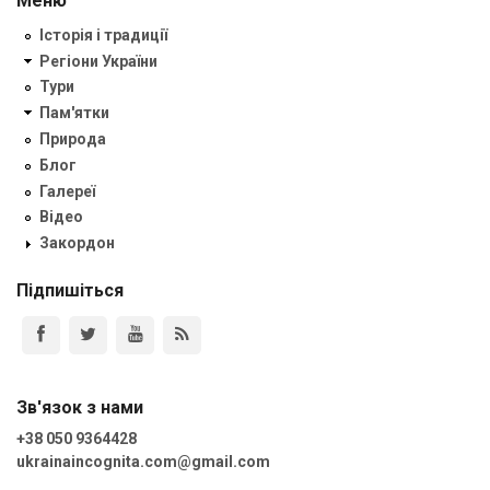
Меню
Історія і традиції
Регіони України
Тури
Пам'ятки
Природа
Блог
Галереї
Відео
Закордон
Підпишіться
Зв'язок з нами
+38 050 9364428
ukrainaincognita.com@gmail.com