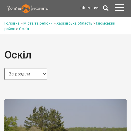
uk
ru
en
Головна
>
Міста та регіони
>
Харківська область
>
Ізюмський
район
>
Оскіл
Оскіл