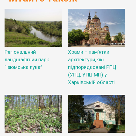
Регіональний
Храми – пам’ятки
ландшафтний парк
архітектури, які
“Ізюмська лука”
підпорядковані РПЦ
(УПЦ, УПЦ МП) у
Харківській області