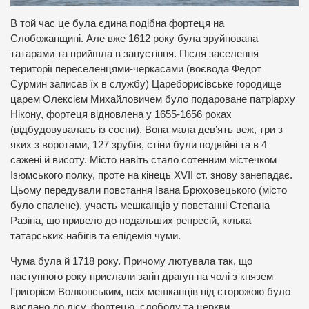
В той час це була єдина подібна фортеця на
Слобожанщині. Але вже 1612 року була зруйнована
татарами та прийшла в запустіння. Після заселення
території переселенцями-черкасами (воєвода Федот
Сурмин записав їх в службу) Цареборисівське городище
царем Олексієм Михайловичем було подароване патріарху
Нікону, фортеця відновлена у 1655-1656 роках
(відбудовувалась із сосни). Вона мала дев’ять веж, три з
яких з воротами, 127 зрубів, стіни були подвійні та в 4
сажені й висоту. Місто навіть стало сотенним містечком
Ізюмського полку, проте на кінець XVII ст. знову занепадає.
Цьому передували повстання Івана Брюховецького (місто
було спалене), участь мешканців у повстанні Степана
Разіна, що привело до подальших репресій, кілька
татарських набігів та епідемія чуми.
Чума була й 1718 року. Причому лютувала так, що
наступного року прислали загін драгун на чолі з князем
Григорієм Волконським, всіх мешканців під сторожою було
вислано до лісу, фортецю, слободу та церкви,