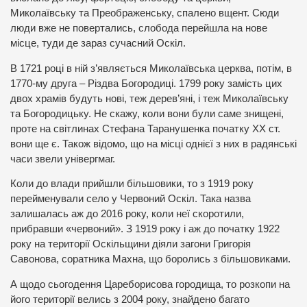
Миколаївську та Преображенську, спалено вщент. Сюди
люди вже не повертались, слобода перейшла на нове
місце, туди де зараз сучасний Оскіл.
В 1721 році в ній з’являється Миколаївська церква, потім, в
1770-му друга – Різдва Богородиці. 1799 року замість цих
двох храмів будуть нові, теж дерев’яні, і теж Миколаївську
та Богородицьку. Не скажу, коли вони були саме знищені,
проте на світлинах Стефана Таранушенка початку ХХ ст.
вони ще є. Також відомо, що на місці однієї з них в радянські
часи звели універгмаг.
Коли до влади прийшли більшовики, то з 1919 року
перейменували село у Червоний Оскіл. Така назва
залишалась аж до 2016 року, коли неї скоротили,
прибравши «червоний». З 1919 року і аж до початку 1922
року на території Оскільщини діяли загони Григорія
Савонова, соратника Махна, що боролись з більшовиками.
А щодо сьогодення Цареборисова городища, то розкопи на
його території велись з 2004 року, знайдено багато