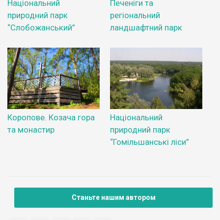
Національний
Печеніги та
природний парк
регіональний
“Слобожанський”
ландшафтний парк
Коропове. Козача гора
Національний
та монастир
природний парк
“Гомільшанські ліси”
Станьте нашим автором