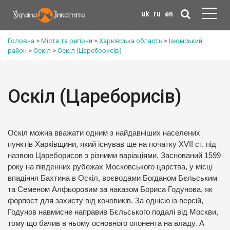
uk
ru
en
Головна
>
Міста та регіони
>
Харківська область
>
Ізюмський
район
>
Оскіл
>
Оскіл (Цареборисів)
Оскіл (Цареборисів)
Оскіл можна вважати одним з найдавніших населених
пунктів Харківщини, який існував ще на початку XVII ст. під
назвою Цареборисов з різними варіаціями. Заснований 1599
року на південних рубежах Московського царства, у місці
впадіння Бахтина в Оскіл, воєводами Богданом Бєльським
та Семеном Алфьоровим за наказом Бориса Годунова, як
форпост для захисту від кочовиків. За однією із версій,
Годунов навмисне направив Бєльського подалі від Москви,
тому що бачив в ньому основного опонента на владу. А