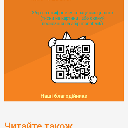
Збір на оцифровку козацьких церков
(тисни на картинці, або скануй
посилання на збір monobank):
Наші благодійники
Читайте також