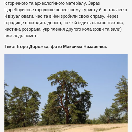
історичного та археологічного матеріалу. Зараз
Цареборисове городище пересічному туристу й не так легко
й візуалювати, час та війни зробили свою справу. Через
городище проходить дорога, по якій їздить сільгосптехніка,
частина розорана, укріплення другого кола (рови та вали)
вже ледь помітні.
Текст Ігоря Дорожка, фото Максима Назаренка.