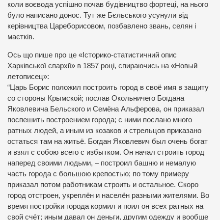
коли воєвода успішно почав будівництво фортеці, на нього
було написано донос. Тут же Бєльського усунули від
керівництва Цареборисовом, позбавлено звань, селян і
маєтків.
Ось що пише про це «Історико-статистичний опис
Харківської єпархії» в 1857 році, спираючись на «Новый
летописец»:
“Царь Борис положил построить город в своё имя в защиту
со стороны Крымской; послав Окольничего Богдана
Яковлевича Бельского и Семёна Альферова, он приказал
поспешить построением города; с ними послано много
ратных людей, а иным из козаков и стрельцов приказано
остаться там на житьё. Богдан Яковлевич был очень богат
и взял с собою всего с избытком. Он начал строить город
наперед своими людьми, – построил башню и немалую
часть города с большою крепостью; по тому примеру
приказал потом работникам строить и остальное. Скоро
город отстроен, укреплён и населён разными жителями. Во
время постройки города кормил и поил он всех ратных на
свой счёт; иным давал он деньги, другим одежду и вообще