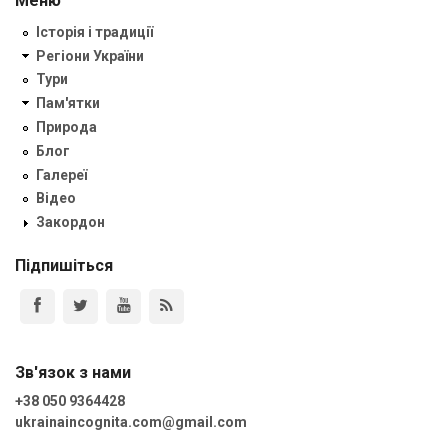
Меню
Історія і традиції
Регіони України
Тури
Пам'ятки
Природа
Блог
Галереї
Відео
Закордон
Підпишіться
Зв'язок з нами
+38 050 9364428
ukrainaincognita.com@gmail.com