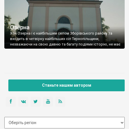
Озерна
Хоч Озерна і є найбільшим селом Зборівського району та
входить в четвірку найбільших сіл Тернопільщини,
незважаючи на свою давню та багату подіями історію, не має
дуже визначних пам’яток архітектури, окрім, можливо,
костелу св.Йосипа (1864) та церкви св. Трійці (1893). Всі інші
щезли у вирі віків. Нема вже ані замку, зведеного за Якуба
Собеського, ані міської […]
Станьте нашим автором