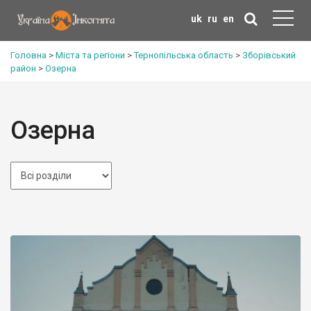
uk
ru
en
Головна
>
Міста та регіони
>
Тернопільська область
>
Зборівський
район
>
Озерна
Озерна