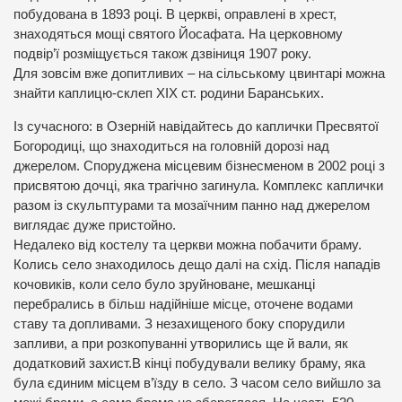
побудована в 1893 році. В церкві, оправлені в хрест,
знаходяться мощі святого Йосафата. На церковному
подвір’ї розміщується також дзвіниця 1907 року.
Для зовсім вже допитливих – на сільському цвинтарі можна
знайти каплицю-склеп ХІХ ст. родини Баранських.
Із сучасного: в Озерній навідайтесь до каплички Пресвятої
Богородиці, що знаходиться на головній дорозі над
джерелом. Споруджена місцевим бізнесменом в 2002 році з
присвятою дочці, яка трагічно загинула. Комплекс каплички
разом із скульптурами та мозаїчним панно над джерелом
виглядає дуже пристойно.
Недалеко від костелу та церкви можна побачити браму.
Колись село знаходилось дещо далі на схід. Після нападів
кочовиків, коли село було зруйноване, мешканці
перебрались в більш надійніше місце, оточене водами
ставу та допливами. З незахищеного боку спорудили
запливи, а при розкопуванні утворились ще й вали, як
додатковий захист.В кінці побудували велику браму, яка
була єдиним місцем в’їзду в село. З часом село вийшло за