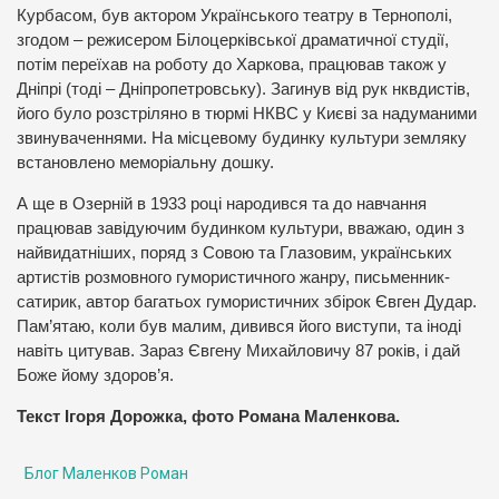
Курбасом, був актором Українського театру в Тернополі,
згодом – режисером Білоцерківської драматичної студії,
потім переїхав на роботу до Харкова, працював також у
Дніпрі (тоді – Дніпропетровську). Загинув від рук нквдистів,
його було розстріляно в тюрмі НКВС у Києві за надуманими
звинуваченнями. На місцевому будинку культури земляку
встановлено меморіальну дошку.
А ще в Озерній в 1933 році народився та до навчання
працював завідуючим будинком культури, вважаю, один з
найвидатніших, поряд з Совою та Глазовим, українських
артистів розмовного гумористичного жанру, письменник-
сатирик, автор багатьох гумористичних збірок Євген Дудар.
Пам’ятаю, коли був малим, дивився його виступи, та іноді
навіть цитував. Зараз Євгену Михайловичу 87 років, і дай
Боже йому здоров’я.
Текст Ігоря Дорожка, фото Романа Маленкова.
Блог Маленков Роман