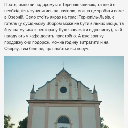
Проте, якщо ви подорожуєте Тернопільщиною, та ще й є
необхідність зупинитись на начівлю, можна це зробити саме
в Озерній. Село стоїть якраз на трасі Тернопіль-Львів, є
готель (у сусідньому Зборові може не бути вільних місць, та
й гучна музика з ресторану буде заважати відпочинку), та й
нагодують у кафе досить пристойно. А вже зранку,
продовжуючи подорож, можна годину витратити й на
Озерну, тим більше, що пам’ятки всі поруч.