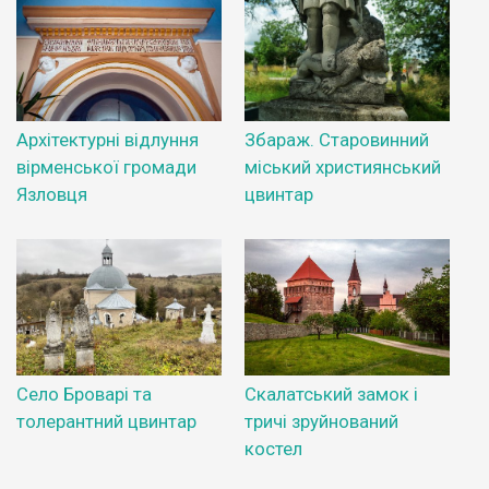
Архітектурні відлуння
Збараж. Старовинний
вірменської громади
міський християнський
Язловця
цвинтар
Село Броварі та
Скалатський замок і
толерантний цвинтар
тричі зруйнований
костел