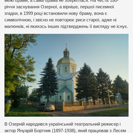
межі брами, а сама брама не збереглася. На честь 530-
річчя заснування Озерної, а вірніше, першої писемної
згадки, в 1999 році встановили нову браму, вона є
символічною, і звісно не повторює риси старої, адже ні
малюнків, ні якихось інших підтверджень її вигляду не існує.
В Озерній народився український театральний режисер і
актор Януарій Бортник (1897-1938), який працював з Лесем