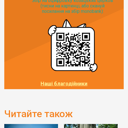
Збір на оцифровку козацьких церков
(тисни на картинці, або скануй
посилання на збір monobank):
Наші благодійники
Читайте також