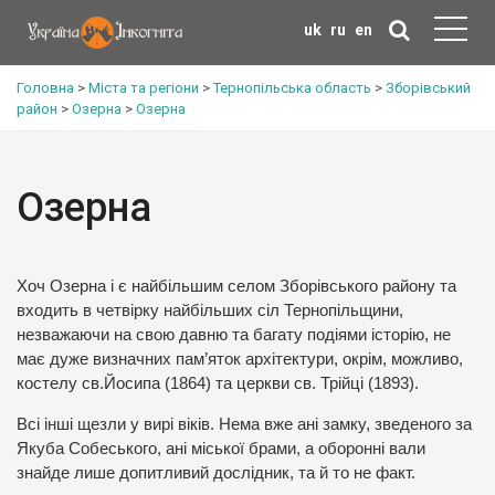
uk
ru
en
Головна
>
Міста та регіони
>
Тернопільська область
>
Зборівський
район
>
Озерна
>
Озерна
Озерна
Хоч Озерна і є найбільшим селом Зборівського району та
входить в четвірку найбільших сіл Тернопільщини,
незважаючи на свою давню та багату подіями історію, не
має дуже визначних пам’яток архітектури, окрім, можливо,
костелу св.Йосипа (1864) та церкви св. Трійці (1893).
Всі інші щезли у вирі віків. Нема вже ані замку, зведеного за
Якуба Собеського, ані міської брами, а оборонні вали
знайде лише допитливий дослідник, та й то не факт.