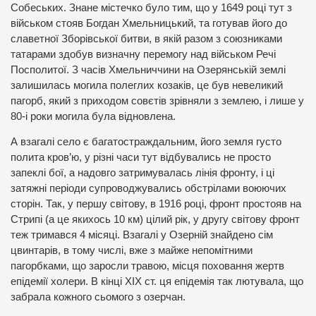
Собеських. Знане містечко було тим, що у 1649 році тут з
військом стояв Богдан Хмельницький, та готував його до
славетної Зборівської битви, в якій разом з союзниками
татарами здобув визначну перемогу над військом Речі
Посполитої. З часів Хмельниччини на Озерянській землі
залишилась могила полеглих козаків, це був невеликий
пагорб, який з приходом совєтів зрівняли з землею, і лише у
80-і роки могила була відновлена.
А взагалі село є багатостраждальним, його земля густо
полита кров’ю, у різні часи тут відбувались не просто
запеклі бої, а надовго затримувалась лінія фронту, і ці
затяжні періоди супроводжувались обстрілами воюючих
сторін. Так, у першу світову, в 1916 році, фронт простояв на
Стрипі (а це якихось 10 км) цілий рік, у другу світову фронт
теж тримався 4 місяці. Взагалі у Озерній знайдено сім
цвинтарів, в тому числі, вже з майже непомітними
пагорбками, що заросли травою, місця поховання жертв
епідемії холери. В кінці ХІХ ст. ця епідемія так лютувала, що
забрала кожного сьомого з озерчан.