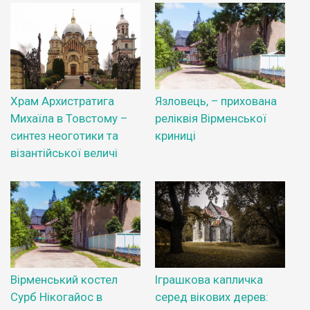
Храм Архистратига
Язловець, – прихована
Михаїла в Товстому –
реліквія Вірменської
синтез неоготики та
криниці
візантійської величі
Вірменський костел
Іграшкова капличка
Сурб Нікогайос в
серед вікових дерев: