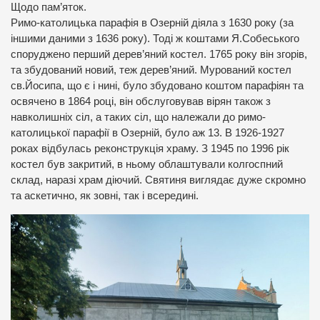
Щодо пам’яток.
Римо-католицька парафія в Озерній діяла з 1630 року (за
іншими даними з 1636 року). Тоді ж коштами Я.Собеського
споруджено перший дерев’яний костел. 1765 року він згорів,
та збудований новий, теж дерев’яний. Мурований костел
св.Йосипа, що є і нині, було збудовано коштом парафіян та
освячено в 1864 році, він обслуговував вірян також з
навколишніх сіл, а таких сіл, що належали до римо-
католицької парафії в Озерній, було аж 13. В 1926-1927
роках відбулась реконструкція храму. З 1945 по 1996 рік
костел був закритий, в ньому облаштували колгоспний
склад, наразі храм діючий. Святиня виглядає дуже скромно
та аскетично, як зовні, так і всередині.