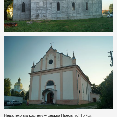
Недалеко від костелу – церква Пресвятої Трійці,