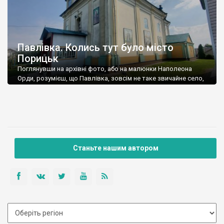
Павлівка. Колись тут було місто
Порицьк
Поглянувши на архівні фото, або на малюнки Наполеона
Орди, розумієш, що Павлівка, зовсім не таке звичайне село,
яким воно нам відразу здалося. Виявляється, до Другої
світової війни це було невелике, але досить симпатичне
містечко, більше половини населення якого становили євреї,
а ще десь чверть – поляки. А після війни Порицьк перестав
існувати – практично усіх […]
Станьте нашим автором