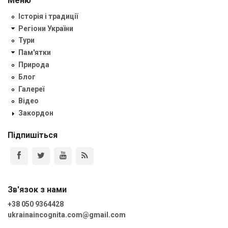
Меню
Історія і традиції
Регіони України
Тури
Пам'ятки
Природа
Блог
Галереї
Відео
Закордон
Підпишіться
Зв'язок з нами
+38 050 9364428
ukrainaincognita.com@gmail.com