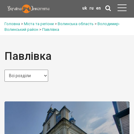
uk
ru
en
Головна
>
Міста та регіони
>
Волинська область
>
Володимир-
Волинський район
>
Павлівка
Павлівка