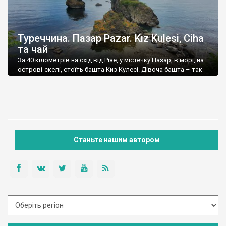
Туреччина. Пазар Pazar. Kız Kulesi, Ciha
та чай
За 40 кілометрів на схід від Різе, у містечку Пазар, в морі, на
острові-скелі, стоїть башта Киз Кулесі. Дівоча башта – так
перекладається її назва. Згідно із легендами, якийсь
генуезький князь збудував її, як житло для своєї дочки. За
іншою версією – не для дочки, а для коханки. Напевне жодна
із версій не вірна, і […]
Станьте нашим автором