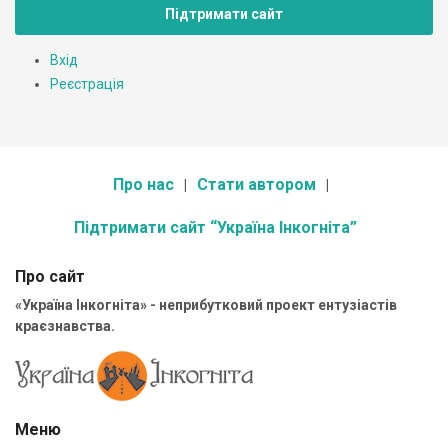
Підтримати сайт
Вхід
Реєстрація
Про нас
Стати автором
Підтримати сайт “Україна Інкогніта”
Про сайт
«Україна Інкогніта» - неприбутковий проект ентузіастів
краєзнавства.
Меню