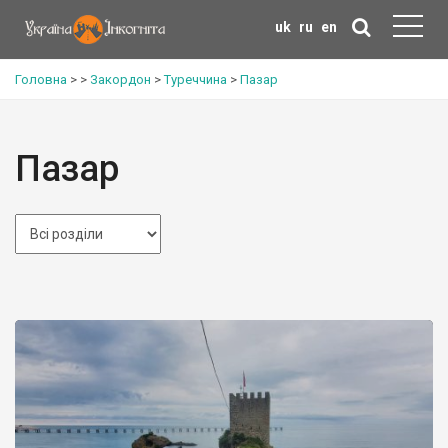
uk
ru
en
Головна
>
>
Закордон
>
Туреччина
>
Пазар
Пазар