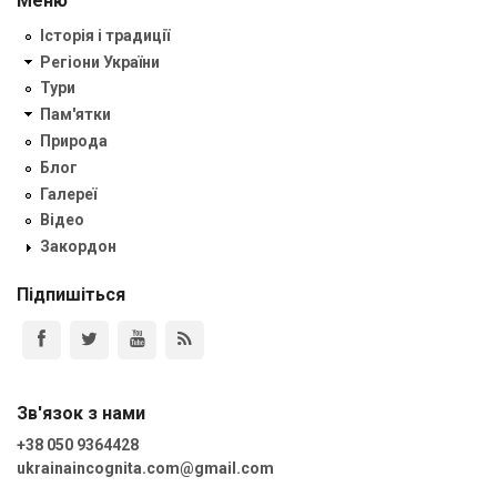
Меню
Історія і традиції
Регіони України
Тури
Пам'ятки
Природа
Блог
Галереї
Відео
Закордон
Підпишіться
Зв'язок з нами
+38 050 9364428
ukrainaincognita.com@gmail.com