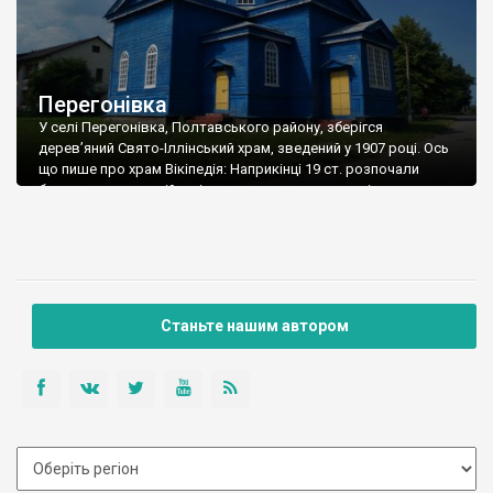
Перегонівка
У селі Перегонівка, Полтавського району, зберігся
дерев’яний Свято-Іллінський храм, зведений у 1907 році. Ось
що пише про храм Вікіпедія: Наприкінці 19 ст. розпочали
будувати храм російські солдати, що жили в селі на
поселенні. 1907 року церква вступила до числа діючих. Гроші
та землю під будівлю виділили заможні громадяни Аністрат
та Федосій Каблучки. Обидва фундатори поховані […]
Станьте нашим автором