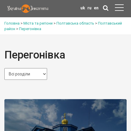
uk
ru
en
Головна
>
Міста та регіони
>
Полтавська область
>
Полтавський
район
>
Перегонівка
Перегонівка