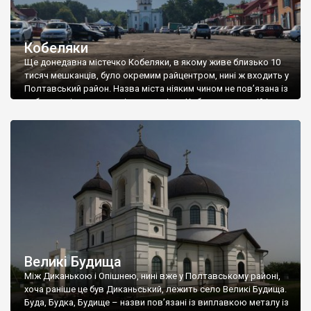
Кобеляки
Ще донедавна містечко Кобеляки, в якому живе близько 10
тисяч мешканців, було окремим райцентром, нині ж входить у
Полтавський район. Назва міста ніяким чином не пов’язана із
кобилами, і походить від назви річки Кобелячки, на якій і
лежить місто – таке ми почули від місцевих мешканців.
Насправді, є припущення, що колись все таки в назві […]
Великі Будища
Між Диканькою і Опішнею, нині вже у Полтавському районі,
хоча раніше це був Диканьський, лежить село Великі Будища.
Буда, Будка, Будище – назви пов’язані із виплавкою металу із