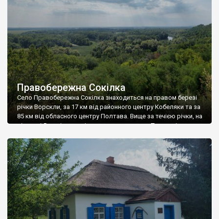
Правобережна Сокілка
Село Правобережна Сокілка знаходиться на правом березі
річки Ворскли, за 17 км від районного центру Кобеляки та за
85 км від обласного центру Полтава. Вище за течією річки, на
відстані 5-ти кілометрів розташоване село Перегонівка,
нижче за течією, на відстані 4-х кілометрів розташоване
село Лучки — центр Лучківської сільської ради, на
протилежному, лівому березі річки […]