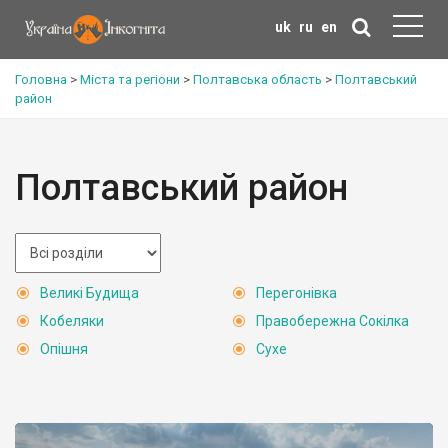
uk
ru
en
Головна
>
Міста та регіони
>
Полтавська область
>
Полтавський
район
Полтавський район
Великі Будища
Перегонівка
Кобеляки
Правобережна Сокілка
Опішня
Сухе