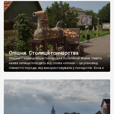
та землю під будівлю виділили заможні громадяни Аністрат
та Федосій Каблучки. Обидва фундатори поховані […]
Опішня. Столиця гончарства
Опішня – найвідоміше гончарське поселення Укаїни. Навіть
назва селища походить від слова «опока» – це різновид
глинистої породи, яку використовували у гончарстві. Хоча є
версія, що назва пішла від слова «опішитися» – зійти з коня
для відпочинку. Ну хтозна. Місцеві мешканці кажуть Опішне, а
Опішня – то уже радянське пристосоване слово. Російською
мовою взагалі Опошня […]