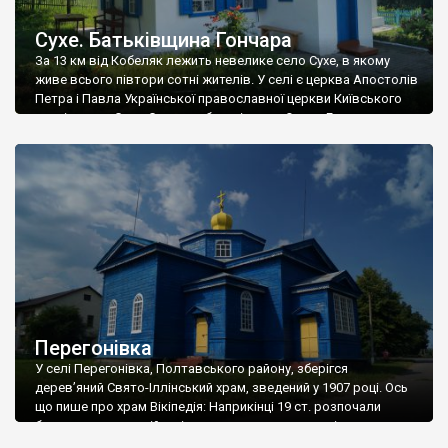
Сухе. Батьківщина Гончара
За 13 км від Кобеляк лежить невелике село Сухе, в якому
живе всього півтори сотні жителів. У селі є церква Апостолів
Петра і Павла Української православної церкви Київського
патріархату. Село Сухе— це батьківщина Олеся Гончара.
Раніше воно називалося Суха Слобода. З Сухою Слободою
пов’язане дитинство українського письменника,
літературного критика, громадського діяча Олеся
Терентійовича Гончара (1918—1995). […]
Перегонівка
У селі Перегонівка, Полтавського району, зберігся
дерев’яний Свято-Іллінський храм, зведений у 1907 році. Ось
що пише про храм Вікіпедія: Наприкінці 19 ст. розпочали
будувати храм російські солдати, що жили в селі на
поселенні. 1907 року церква вступила до числа діючих. Гроші