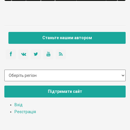
болотної руди, або виробленням селітри, поташу, вугілля або
дьогтю, і Будища теж колись займалися подібними
ремеслами. Заснували село ще у 16 столітті, тоді це були
польські землі. […]
Станьте нашим автором
Підтримати сайт
Вхід
Реєстрація