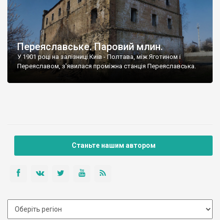
Переяславське. Паровий млин.
У 1901 році на залізниці Київ - Полтава, між Яготином і
Переяславом, з'явилася проміжна станція Переяславська.
Станьте нашим автором