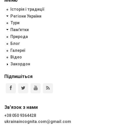
Меню
Історія і традиції
Регіони України
Тури
Пам'ятки
Природа
Блог
Галереї
Відео
Закордон
Підпишіться
Зв'язок з нами
+38 050 9364428
ukrainaincognita.com@gmail.com