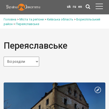
uk
ru
en
Головна
>
Міста та регіони
>
Київська область
>
Бориспільський
район
>
Переяславське
Переяславське