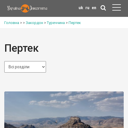
uk
ru
en
Головна
>
>
Закордон
>
Туреччина
>
Пертек
Пертек