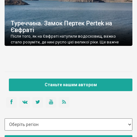
Туреччина. Замок Пертек Pertek на
Євфраті
Після того, як на Євфраті натулили водосховищ, важко
стало розуміти, де нині русло цієї великої ріки. Ще важче
стало зрозуміти, де русла твірних рік Євфрату – Мурату та
Карасу, адже спорудивши у 1974 році греблю, турки утворили
величезне водосховище, яке вони називають озером Кебан.
Мурат – велика ріка, яка є головним витоком Євфрату,
починається біля […]
Станьте нашим автором