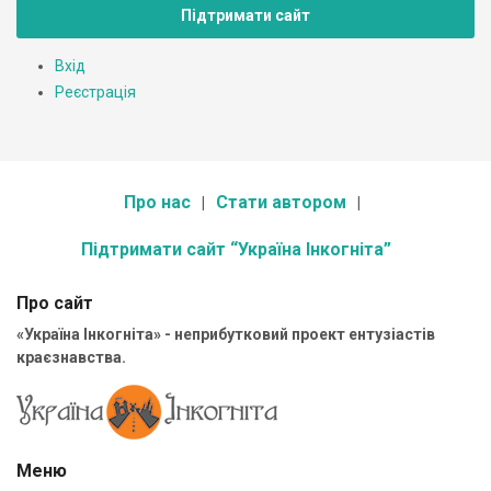
Підтримати сайт
Вхід
Реєстрація
Про нас
Стати автором
Підтримати сайт “Україна Інкогніта”
Про сайт
«Україна Інкогніта» - неприбутковий проект ентузіастів
краєзнавства.
Меню