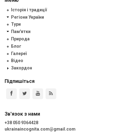
Меню
Історія і традиції
Регіони України
Тури
Пам'ятки
Природа
Блог
Галереї
Відео
Закордон
Підпишіться
Зв'язок з нами
+38 050 9364428
ukrainaincognita.com@gmail.com