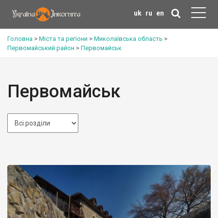
uk
ru
en
Головна
>
Міста та регіони
>
Миколаївська область
>
Первомайський район
>
Первомайськ
Первомайськ