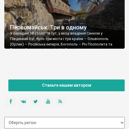
Первомайськ. Три в одному
У середині 18 століття тут, у місці впадіння Синюхи у
Південний Буг, було три міста і три країни – Ольвіополь
(Орлик) – Російська імперія, Богополь – Річ Посполита та
Голта – Османська імперія. Це було унікальне явище, адже
розділяли ці міста лише річкові русла. Торгівля і обмін
товарами, контрабанда і мито, гусари, козаки і яничари […]
Станьте нашим автором