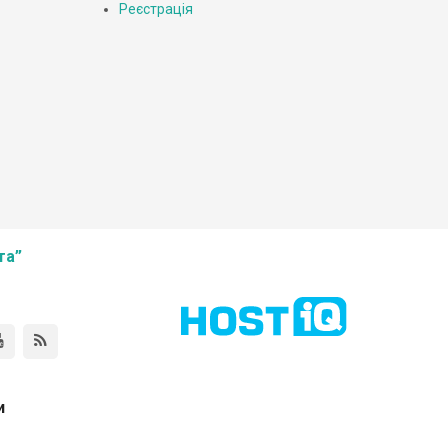
Реєстрація
та”
и