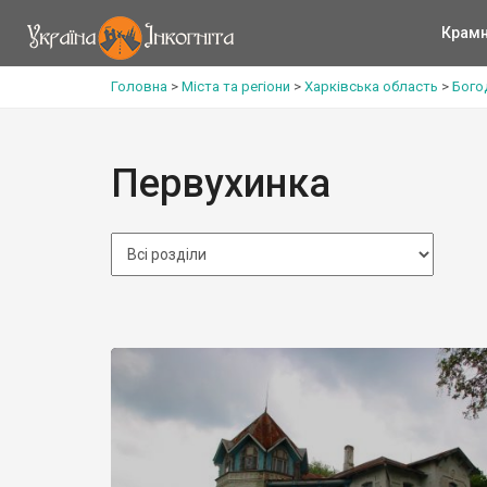
Крам
Головна
>
Міста та регіони
>
Харківська область
>
Бого
Первухинка