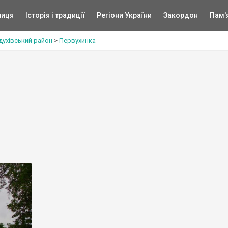
ниця
Історія і традиції
Регіони України
Закордон
Пам'
духівський район
>
Первухинка