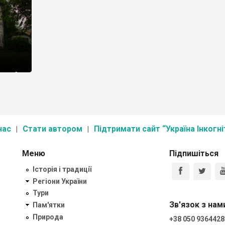
, який
ловців
 був
]
нас
Стати автором
Підтримати сайт “Україна Інкогні
Меню
Підпишіться
Історія і традиції
Регіони України
Тури
Зв'язок з нам
Пам'ятки
Природа
+38 050 9364428