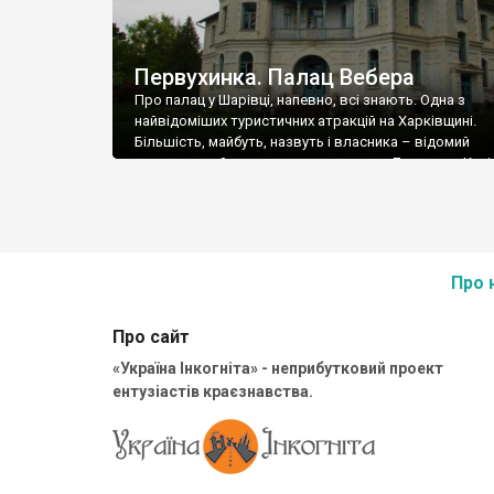
Первухинка. Палац Вебера
Про палац у Шарівці, напевно, всі знають. Одна з
найвідоміших туристичних атракцій на Харківщині.
Більшість, майбуть, назвуть і власника – відомий
промисловий магнат, цукрозаводчик Леопольд Кеніг
разом з сім’єю були одними з назаможніших промис
імперії до 1917 року, входили в 20-ку. В сусідніх Гутах
один з цукрових заводів Кеніга. Але садиба, та що […
Про 
Про сайт
«Україна Інкогніта» - неприбутковий проект
ентузіастів краєзнавства.