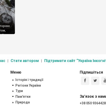
з
сторією
том,
кий
ься
нас
Стати автором
Підтримати сайт “Україна Інкогні
Меню
Підпишіться
Історія і традиції
Регіони України
Тури
Зв'язок з нам
Пам'ятки
Природа
+38 050 9364428