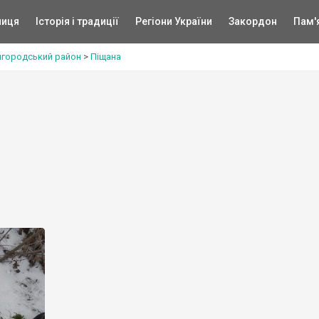
ниця
Історія і традиції
Регіони України
Закордон
Пам'
игородський район
>
Піщана