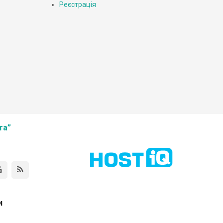
Реєстрація
та”
и