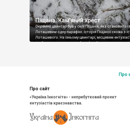
Піщана. Кам’яний хрест
Окремий цвинтар був у селі Піщаній, яка становила і
Лоташевим одну парафію. Історія Піщаної схожа з і
Лоташевого. На їхньому цвинтарі, місцевим ентузіас
знайдено один завалений кам’яний хрест, та невели
пісковиковий надгробок. Місцеві мешканці збирают
підняти хреста. Фото Романа Маленкова.
Про 
Про сайт
«Україна Інкогніта» - неприбутковий проект
ентузіастів краєзнавства.