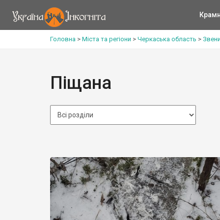
Крам
Головна
>
Міста та регіони
>
Черкаська область
>
Звен
Піщана