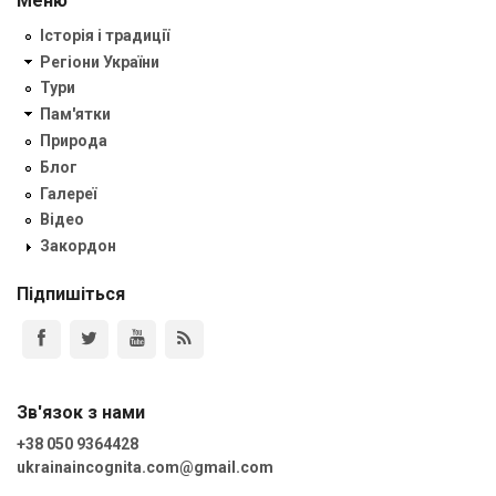
Меню
Історія і традиції
Регіони України
Тури
Пам'ятки
Природа
Блог
Галереї
Відео
Закордон
Підпишіться
Зв'язок з нами
+38 050 9364428
ukrainaincognita.com@gmail.com