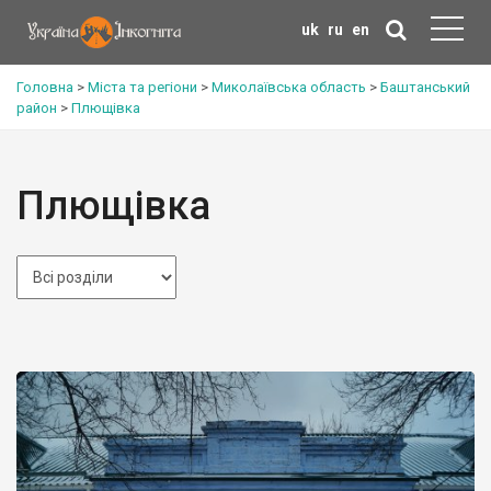
uk
ru
en
Головна
>
Міста та регіони
>
Миколаївська область
>
Баштанський
район
>
Плющівка
Плющівка