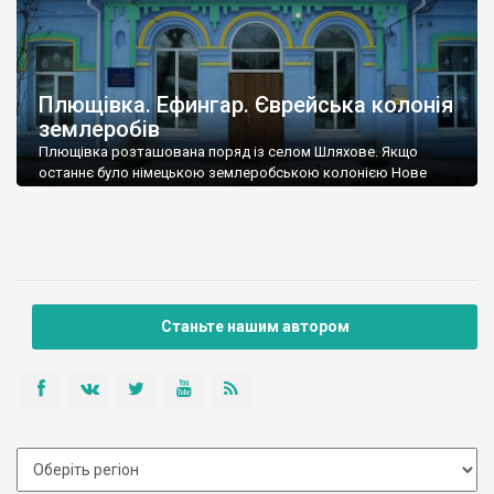
Плющівка. Ефингар. Єврейська колонія
землеробів
Плющівка розташована поряд із селом Шляхове. Якщо
останнє було німецькою землеробською колонією Нове
Карлсруе, то Плющівка називалася Єфингар (на івриті гарна
ріка) і була єврейською землеробською колонією. У 1806
році в частині губерній Російської імперії євреям дозволили
займатись сільським господарством, щоправда у 1808 році
з’явилася нова заборона, але не у південних нових
(свіжеокупованих) регіонах, де […]
Станьте нашим автором