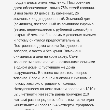
продвигалась очень медленно. Построенные
дома обеспечивали только 75% семей колонии.
В ней было 39 домов: 12 каменных, 26
земляных и один деревянный. Земляной дом
(землянка), построенный из земляного кирпича
(земля, перемешанная с рубленой соломой) и
покрытый землей, был самым дешевым жильем
и потому считался предпочтительным.
Построенные дома стояли без дворов и
заборов, а часто и без крыш. Зимой они
снимались и шли на корм скоту. Сами
колонисты скапливались несколькими семьями
в одном доме. Опустевшие же дома
разрушались. В степях остро стоял вопрос
топлива. Евреи не были знакомы с кизяком, а
потому жестоко страдали от холода.
Находившиеся на лицо жители посеяли в 1810 г.
52,5 четверти (четверть равна примерно 210
литрам) разных родов хлеба, в том числе один
Финкельштейн посеял 6,4 четверти. Уродилось