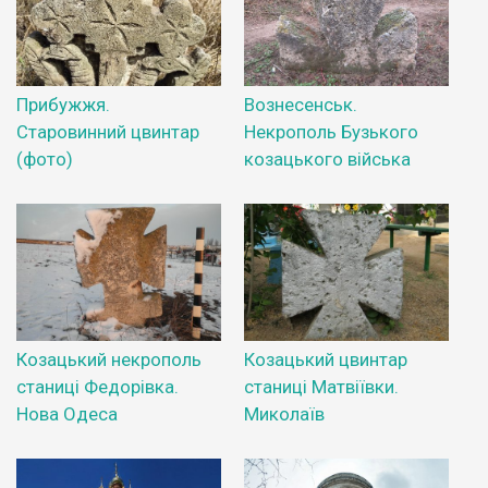
Прибужжя.
Вознесенськ.
Старовинний цвинтар
Некрополь Бузького
(фото)
козацького війська
Козацький некрополь
Козацький цвинтар
станиці Федорівка.
станиці Матвіївки.
Нова Одеса
Миколаїв