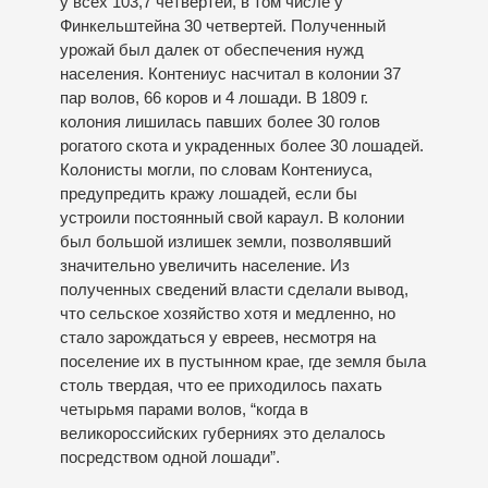
у всех 103,7 четвертей, в том числе у
Финкельштейна 30 четвертей. Полученный
урожай был далек от обеспечения нужд
населения. Контениус насчитал в колонии 37
пар волов, 66 коров и 4 лошади. В 1809 г.
колония лишилась павших более 30 голов
рогатого скота и украденных более 30 лошадей.
Колонисты могли, по словам Контениуса,
предупредить кражу лошадей, если бы
устроили постоянный свой караул. В колонии
был большой излишек земли, позволявший
значительно увеличить население. Из
полученных сведений власти сделали вывод,
что сельское хозяйство хотя и медленно, но
стало зарождаться у евреев, несмотря на
поселение их в пустынном крае, где земля была
столь твердая, что ее приходилось пахать
четырьмя парами волов, “когда в
великороссийских губерниях это делалось
посредством одной лошади”.