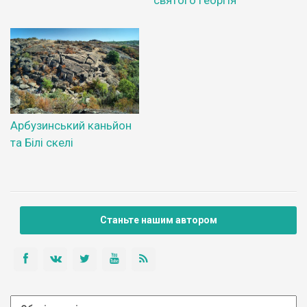
святого Георгія
Арбузинський каньйон
та Білі скелі
Станьте нашим автором