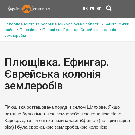
uk
ru
en
Головна
>
Міста та регіони
>
Миколаївська область
>
Баштанський
район
>
Плющівка
>
Плющівка. Ефингар. Єврейська колонія
землеробів
Плющівка. Ефингар.
Єврейська колонія
землеробів
Плющівка розташована поряд із селом Шляхове. Якщо
останнє було німецькою землеробською колонією Нове
Карлсруе, то Плющівка називалася Єфингар (на івриті гарна
ріка) і була єврейською землеробською колонією.