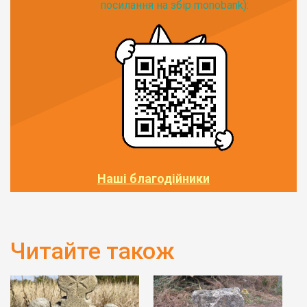
посилання на збір monobank):
Наші благодійники
Читайте також