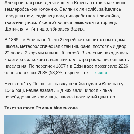
Але пройшли роки, десятиліття, і Єфингар став зразковою
землеробською колонією. Селяни сіяли хліб, займались
городництвом, садівництвом, виноробством і, звичайно,
тваринництвом. У селі з’явилися ремісники та торгівці.
Щотижня, у п’ятницю, збирався базар…
В 1896 г. в Ефингаре было 2 еврейских молитвенных дома,
школа, метеорологическая станция, баня, постоялый двор,
20 лавок, 2 корчмы и винный погреб. В колонии находилась
квартира сельского начальника. Быстро росла численность
населения. По переписи 1897 г. в Ефингаре проживало 2226
человек, из них 2038 (93,8%) евреев. Текст
звідси
Нині євреїв у Плющівці, на яку перейменували Єфингар у
1946 році, немає взагалі. Від них залишилося кілька
перебудованих крамниць, школа і покинутий цвинтар.
Текст та фото Романа Маленкова.