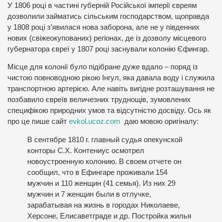
У 1806 році в частині губерній Російської імперії євреям
дозволили займатись сільським господарством, щоправда
у 1808 році з’явилася нова заборона, але не у південних
нових (свіжеокупованих) регіонах, де із дозволу місцевого
губернатора євреї у 1807 році заснували колонію Єфингар.
Місце для колонії було підібране дуже вдало – поряд із
чистою повноводною рікою Інгул, яка давала воду і служила
транспортною артерією. Але навіть вигідне розташування не
позбавило євреїв величезних труднощів, зумовлених
специфікою природних умов та відсутністю досвіду. Ось як
про це пише сайт
evkol.ucoz.com
даю мовою оригіналу:
В сентябре 1810 г. главный судья опекунской
конторы С.Х. Контениус осмотрел
новоустроенную колонию. В своем отчете он
сообщил, что в Ефингаре проживали 154
мужчин и 110 женщин (41 семья). Из них 29
мужчин и 7 женщин были в отлучке,
зарабатывая на жизнь в городах Николаеве,
Херсоне, Елисаветграде и др. Постройка жилья