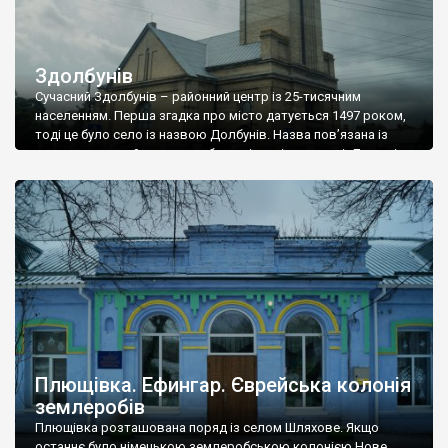
Здолбунів
Сучасний Здолбунів – районний центр із 25-тисячним
населенням. Перша згадка про місто датується 1497 роком,
тоді це було село із назвою Долбунів. Назва пов’язана із
родовищем крейди, яку довбали місцеві мешканці. До речі,
нині на гербі міста є кайло, яким довбали ту крейду. Перша
згадка назви «Здолбунів» датується 1629 роком. В той час це
була […]
Плющівка. Ефингар. Єврейська колонія
землеробів
Плющівка розташована поряд із селом Шляхове. Якщо
останнє було німецькою землеробською колонією Нове