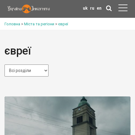
uk
ru
en
Головна
>
Міста та регіони
>
євреї
євреї