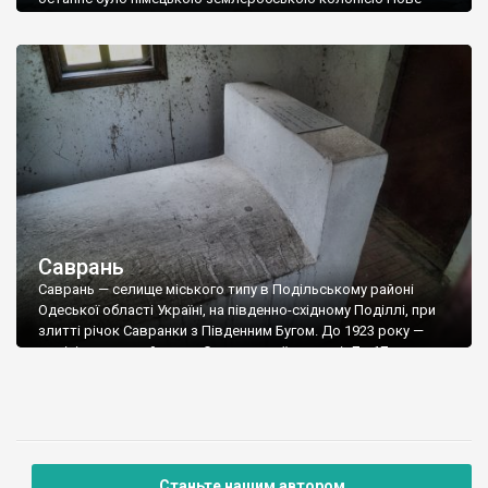
Карлсруе, то Плющівка називалася Єфингар (на івриті гарна
ріка) і була єврейською землеробською колонією. У 1806
році в частині губерній Російської імперії євреям дозволили
займатись сільським господарством, щоправда у 1808 році
з’явилася нова заборона, але не у південних нових
(свіжеокупованих) регіонах, де […]
Саврань
Саврань — селище міського типу в Подільському районі
Одеської області Україні, на південно-східному Поділлі, при
злитті річок Савранки з Південним Бугом. До 1923 року —
адміністративний центр Савранської волості. До 17 липня
2020 р. — центр Савранського району, потім — Савранської
селищної громади. Назва населеного пункту походить від
річки Саврані. Версій щодо походження слова «Саврань» […]
Станьте нашим автором