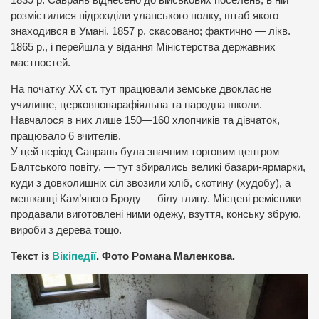
1839 р. Саврань віднесено до військових поселень; в ній
розмістилися підрозділи уланського полку, штаб якого
знаходився в Умані. 1857 р. скасовано; фактично — лікв.
1865 р., і перейшла у відання Міністерства державних
маєтностей.
На початку XX ст. тут працювали земське двокласне
училище, церковнопарафіяльна та народна школи.
Навчалося в них лише 150—160 хлопчиків та дівчаток,
працювало 6 вчителів.
У цей період Саврань була значним торговим центром
Балтського повіту, — тут збирались великі базари-ярмарки,
куди з довколишніх сіл звозили хліб, скотину (худобу), а
мешканці Кам’яного Броду — білу глину. Місцеві ремісники
продавали виготовлені ними одежу, взуття, конську збрую,
вироби з дерева тощо.
Текст із
Вікіпедії
. Фото Романа Маленкова.