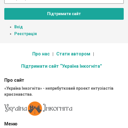
Підтримати сайт
Вхід
Реєстрація
Про нас
Стати автором
Підтримати сайт “Україна Інкогніта”
Про сайт
«Україна Інкогніта» - неприбутковий проект ентузіастів
краєзнавства.
Меню