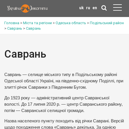
uk
ru
en
Головна
>
Міста та регіони
>
Одеська область
>
Подільський район
>
Саврань
>
Саврань
Саврань
Саврань — селище міського типу в Подільському районі
Одеської області Україні, на південно-східному Поділлі, при
злитті річок Савранки з Південним Бугом.
До 1923 року — адміністративний центр Савранської
волості. До 17 липня 2020 р. — центр Савранського району,
потім — Савранської селищної громади.
Назва населеного пункту походить від річки Саврані. Версій
щодо походження слова «Саврань» декілька. За однією