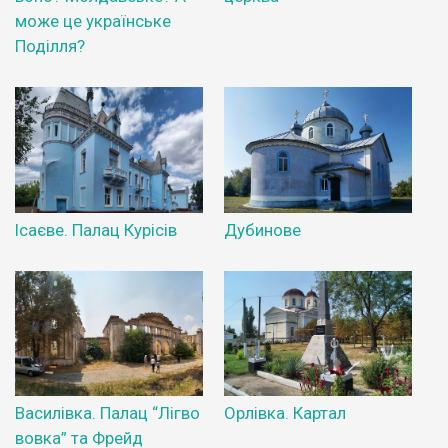
може це українське
Поділля?
Ісаєве. Палац Курісів
Дубинове
Василівка. Палац “Лігво
Орлівка. Картал
вовка” та Фрейд