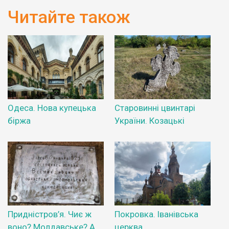
Читайте також
Одеса. Нова купецька
Старовинні цвинтарі
біржа
України. Козацькі
Придністров’я. Чиє ж
Покровка. Іванівська
воно? Молдавське? А
церква