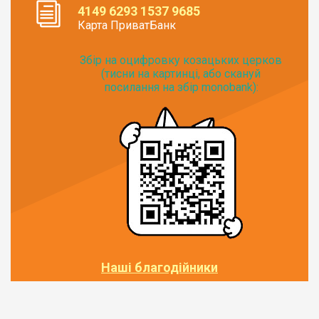
4149 6293 1537 9685
Карта ПриватБанк
Збір на оцифровку козацьких церков
(тисни на картинці, або скануй
посилання на збір monobank):
Наші благодійники